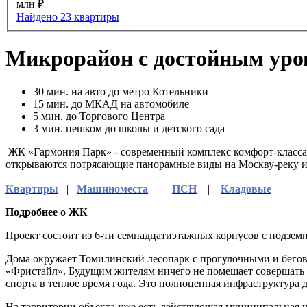
млн ₽
Найдено 23 квартиры
Микрорайон с достойным уро
30
мин. на авто до метро Котельники
15
мин. до МКАД на автомобиле
5
мин. до Торгового Центра
3
мин. пешком до школы и детского сада
ЖК «Гармония Парк» - современный комплекс комфорт-класса 
открываются потрясающие панорамные виды на Москву-реку и
Квартиры
|
Машиноместа
|
ПСН
|
Кладовые
Подробнее о ЖК
Проект состоит из 6-ти семнадцатиэтажных корпусов с подзе
Дома окружает Томилинский лесопарк с прогулочными и бегов
«Фристайл». Будущим жителям ничего не помешает совершать у
спорта в теплое время года. Это полноценная инфраструктура д
На территории объекта уже есть действующая муниципальная шк