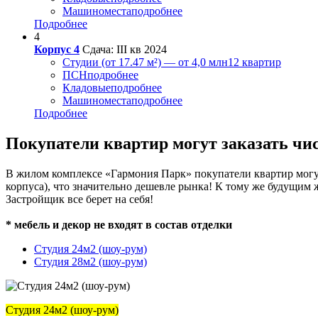
Машиноместа
подробнее
Подробнее
4
Корпус 4
Сдача: III кв 2024
Студии (от 17.47 м²) — от 4,0 млн
12 квартир
ПСН
подробнее
Кладовые
подробнее
Машиноместа
подробнее
Подробнее
Покупатели квартир могут заказать чи
В жилом комплексе «Гармония Парк» покупатели квартир могут 
корпуса), что значительно дешевле рынка! К тому же будущим
Застройщик все берет на себя!
* мебель и декор не входят в состав отделки
Студия 24м2 (шоу-рум)
Студия 28м2 (шоу-рум)
Студия 24м2 (шоу-рум)