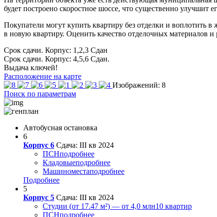
будет построено скоростное шоссе, что существенно улучшит е
Покупатели могут купить квартиру без отделки и воплотить в ж
в новую квартиру. Оценить качество отделочных материалов и
Срок сдачи. Корпус: 1,2,3
Сдан
Срок сдачи. Корпус: 4,5,6
Сдан.
Выдача ключей!
Расположение на карте
Изображений: 8
Поиск по параметрам
Автобусная остановка
6
Корпус 6
Сдача: III кв 2024
ПСН
подробнее
Кладовые
подробнее
Машиноместа
подробнее
Подробнее
5
Корпус 5
Сдача: III кв 2024
Студии (от 17.47 м²) — от 4,0 млн
10 квартир
ПСН
подробнее