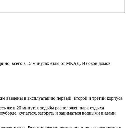
ино, всего в 15 минутах езды от МКАД. Из окон домов
е введены в эксплуатацию первый, второй и третий корпуса.
сь же в 20 минутах ходьбы расположен парк отдыха
оуборде, купаться, загорать и заниматься водными видами
етских сада. Рядом также откроется станция легкого метро и