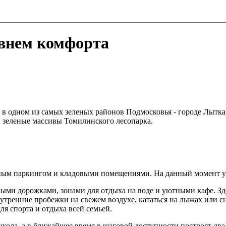
внем комфорта
в одном из самых зеленых районов Подмосковья - городе Лыткар
 зеленые массивы Томилинского лесопарка.
мным паркингом и кладовыми помещениями. На данный момент уж
ыми дорожками, зонами для отдыха на воде и уютными кафе. Зде
тренние пробежки на свежем воздухе, кататься на лыжах или сн
ля спорта и отдыха всей семьей.
ола, а в ближайшее время в шаговой доступности построят два д