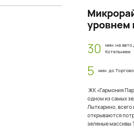
Микрорай
уровнем
30
мин. на авто
Котельники
5
мин. до Торгов
ЖК «Гармония Пар
одном из самых з
Лыткарино, всего 
открываются потр
зеленые массивы 