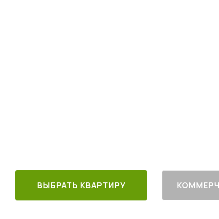
Квартиры комфо
в 30 минутах от
4
от
млн руб.
30 минут от
Благоустроен
м. Котельники
г. Лыткарино
ВЫБРАТЬ КВАРТИРУ
КОММЕРЧ