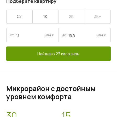
Подберите квартиру
Ст
1К
2К
3К+
от
млн ₽
до
млн ₽
Найдено 23 квартиры
Микрорайон с достойным
уровнем комфорта
30
15