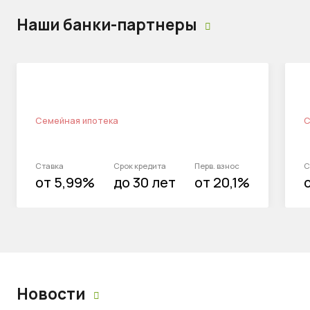
Наши банки-партнеры
Семейная ипотека
С
Ставка
Срок кредита
Перв. взнос
С
от 5,99%
до 30 лет
от 20,1%
Новости