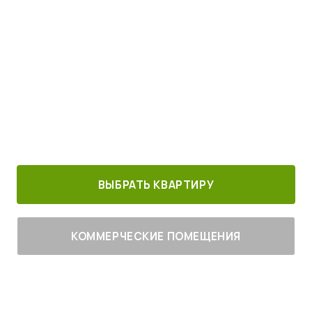
Просыпайтесь под пение птиц
4
от
млн руб.
30 минут от
Благоустроенный
Все корпуса
м. Котельники
г. Лыткарино
сданы
ВЫБРАТЬ КВАРТИРУ
КОММЕРЧЕСКИЕ ПОМЕЩЕНИЯ