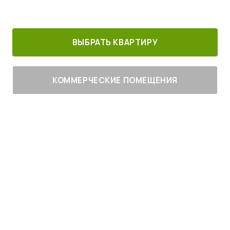
30 минут от
Благоустроенный
Все корпуса
м. Котельники
г. Лыткарино
сданы
ВЫБРАТЬ КВАРТИРУ
КОММЕРЧЕСКИЕ ПОМЕЩЕНИЯ
Живите
с комфортом