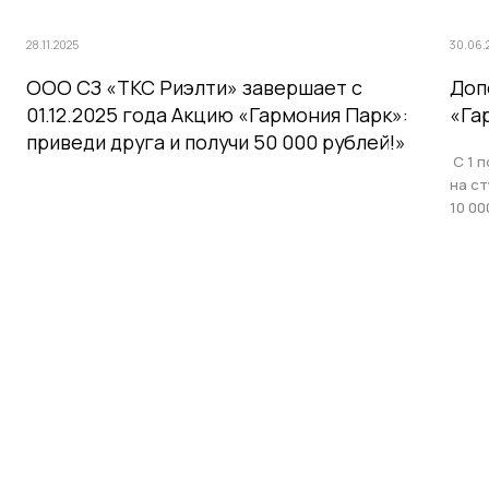
28.11.2025
30.06.
ООО СЗ «ТКС Риэлти» завершает с
Доп
01.12.2025 года Акцию «Гармония Парк»:
«Га
приведи друга и получи 50 000 рублей!»
С 1 п
на с
10 00