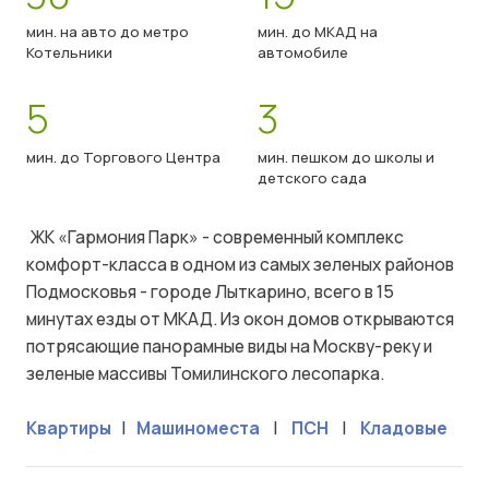
мин. на авто до метро
мин. до МКАД на
Котельники
автомобиле
5
3
мин. до Торгового Центра
мин. пешком до школы и
детского сада
ЖК «Гармония Парк» - современный комплекс
комфорт-класса в одном из самых зеленых районов
Подмосковья - городе Лыткарино, всего в 15
минутах езды от МКАД. Из окон домов открываются
потрясающие панорамные виды на Москву-реку и
зеленые массивы Томилинского лесопарка.
Квартиры
|
Машиноместа
|
ПСН
|
Кладовые