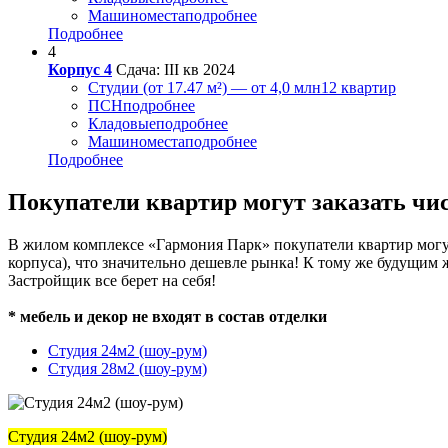
Машиноместа
подробнее
Подробнее
4
Корпус 4
Сдача: III кв 2024
Студии (от 17.47 м²) — от 4,0 млн
12 квартир
ПСН
подробнее
Кладовые
подробнее
Машиноместа
подробнее
Подробнее
Покупатели квартир могут заказать чи
В жилом комплексе «Гармония Парк» покупатели квартир могут 
корпуса), что значительно дешевле рынка! К тому же будущим
Застройщик все берет на себя!
* мебель и декор не входят в состав отделки
Студия 24м2 (шоу-рум)
Студия 28м2 (шоу-рум)
Студия 24м2 (шоу-рум)