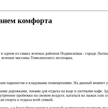
внем комфорта
в одном из самых зеленых районов Подмосковья - городе Лыткар
 зеленые массивы Томилинского лесопарка.
мным паркингом и кладовыми помещениями. На данный момент уж
ыми дорожками, зонами для отдыха на воде и уютными кафе. Зде
тренние пробежки на свежем воздухе, кататься на лыжах или сн
ля спорта и отдыха всей семьей.
ола, а в ближайшее время в шаговой доступности построят два д