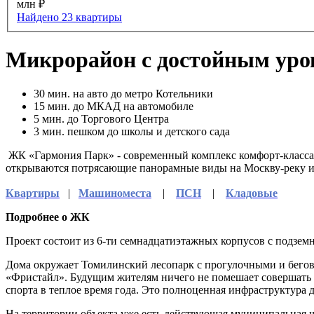
млн ₽
Найдено 23 квартиры
Микрорайон с достойным уро
30
мин. на авто до метро Котельники
15
мин. до МКАД на автомобиле
5
мин. до Торгового Центра
3
мин. пешком до школы и детского сада
ЖК «Гармония Парк» - современный комплекс комфорт-класса 
открываются потрясающие панорамные виды на Москву-реку и
Квартиры
|
Машиноместа
|
ПСН
|
Кладовые
Подробнее о ЖК
Проект состоит из 6-ти семнадцатиэтажных корпусов с подзе
Дома окружает Томилинский лесопарк с прогулочными и бегов
«Фристайл». Будущим жителям ничего не помешает совершать у
спорта в теплое время года. Это полноценная инфраструктура д
На территории объекта уже есть действующая муниципальная шк