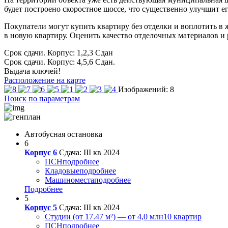
будет построено скоростное шоссе, что существенно улучшит е
Покупатели могут купить квартиру без отделки и воплотить в ж
в новую квартиру. Оценить качество отделочных материалов и
Срок сдачи. Корпус: 1,2,3
Сдан
Срок сдачи. Корпус: 4,5,6
Сдан.
Выдача ключей!
Расположение на карте
Изображений: 8
Поиск по параметрам
Автобусная остановка
6
Корпус 6
Сдача: III кв 2024
ПСН
подробнее
Кладовые
подробнее
Машиноместа
подробнее
Подробнее
5
Корпус 5
Сдача: III кв 2024
Студии (от 17.47 м²) — от 4,0 млн
10 квартир
ПСН
подробнее