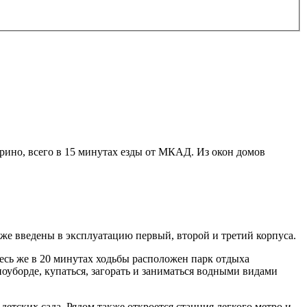
ино, всего в 15 минутах езды от МКАД. Из окон домов
е введены в эксплуатацию первый, второй и третий корпуса.
сь же в 20 минутах ходьбы расположен парк отдыха
оуборде, купаться, загорать и заниматься водными видами
етских сада. Рядом также откроется станция легкого метро и