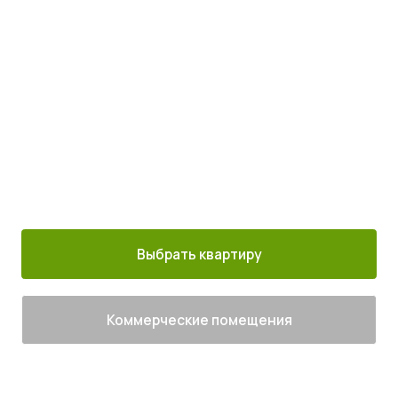
с комфортом
Просыпайтесь под пение птиц
4
от
млн руб.
30 минут от
Благоустроенный
Все корпуса
м. Котельники
г. Лыткарино
сданы
Выбрать квартиру
Коммерческие помещения