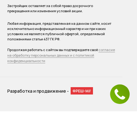
Застройщик оставляет за собой право досрочного
прекращения или изменения условий акции.
Любая информация, представленная на данном сайте, носит
исключительно информационный характер и ни при каких
условиях не является публичной офертой, определяемой
положениями статьи 437 ГК РФ.
согласие
Продолжая работать с сайтом вы подтверждаете своё
на обработку персональных данных и с политикой
конфиденциальности
Разработка и продвижение -
ФРЕШ-М//
Мы используем файлы cookies для улучшения работы сайта.
Оставаясь на нашем сайте, вы соглашаетесь с условиями
использования файлов cookies. Чтобы ознакомиться с нашими
Положениями о конфиденциальности и об использовании