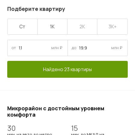
Подберите квартиру
Ст
1К
2К
3К+
от
млн ₽
до
млн ₽
Найдено 23 квартиры
Микрорайон с достойным уровнем
комфорта
30
15
мин. на авто до метро
мин. до МКАД на