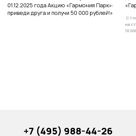
01.12.2025 года Акцию «Гармония Парк»:
«Га
приведи друга и получи 50 000 рублей!»
С 1 п
на с
10 00
+7 (495) 988-44-26