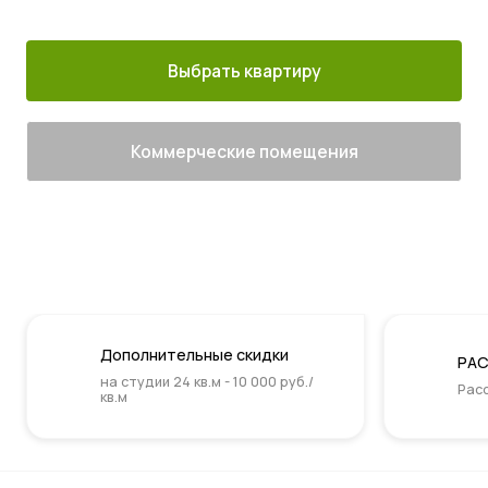
м. Котельники
г. Лыткарино
сданы
Выбрать квартиру
Коммерческие помещения
Дополнительные скидки
РАС
на студии 24 кв.м - 10 000 руб./
Расс
кв.м