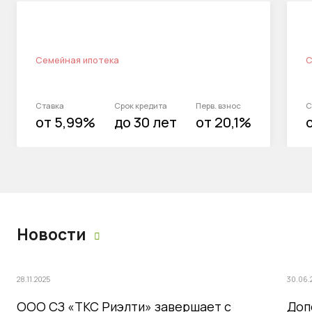
Семейная ипотека
С
Ставка
Срок кредита
Перв. взнос
С
от 5,99%
до 30 лет
от 20,1%
Новости
28.11.2025
30.06.
ООО СЗ «ТКС Риэлти» завершает с
Доп