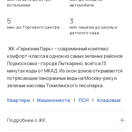
Котельники
автомобиле
5
3
мин. до Торгового Центра
мин. пешком до школы и
детского сада
ЖК «Гармония Парк» - современный комплекс
комфорт-класса в одном из самых зеленых районов
Подмосковья - городе Лыткарино, всего в 15
минутах езды от МКАД. Из окон домов открываются
потрясающие панорамные виды на Москву-реку и
зеленые массивы Томилинского лесопарка.
Квартиры
|
Машиноместа
|
ПСН
|
Кладовые
Подробнее о ЖК