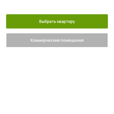
30 минут от
Благоустроенный
Все корпуса
м. Котельники
г. Лыткарино
сданы
Выбрать квартиру
Коммерческие помещения
Живите