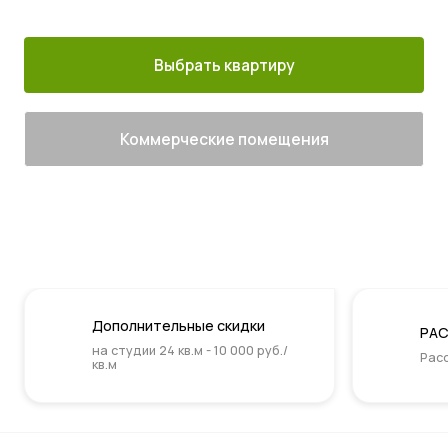
м. Котельники
г. Лыткарино
сданы
Выбрать квартиру
Коммерческие помещения
Дополнительные скидки
РАС
на студии 24 кв.м - 10 000 руб./
Расс
кв.м