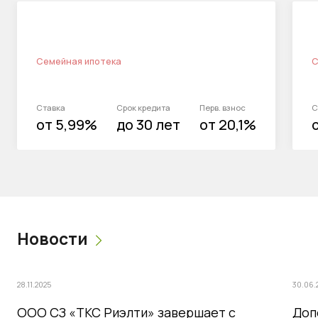
Семейная ипотека
С
Ставка
Срок кредита
Перв. взнос
С
от 5,99%
до 30 лет
от 20,1%
Новости
28.11.2025
30.06.
ООО СЗ «ТКС Риэлти» завершает с
Доп