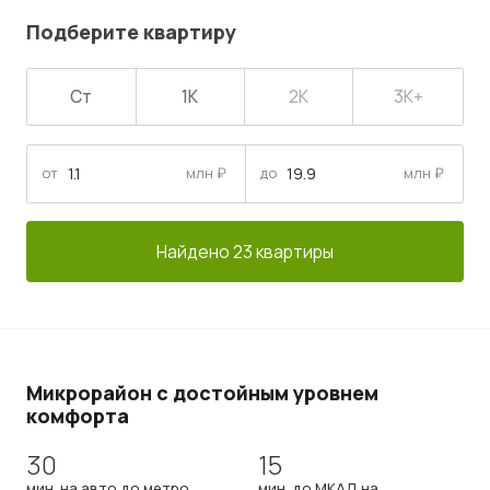
Подберите квартиру
Ст
1К
2К
3К+
от
млн ₽
до
млн ₽
Найдено 23 квартиры
Микрорайон с достойным уровнем
комфорта
30
15
мин. на авто до метро
мин. до МКАД на