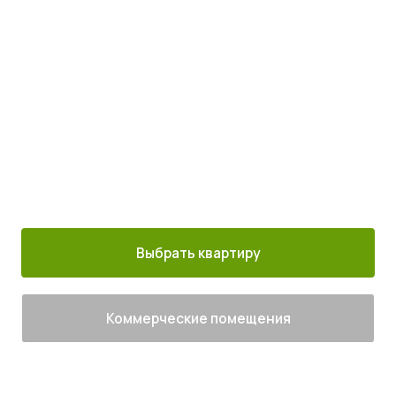
с комфортом
Просыпайтесь под пение птиц
4
от
млн руб.
30 минут от
Благоустроенный
Все корпуса
м. Котельники
г. Лыткарино
сданы
Выбрать квартиру
Коммерческие помещения