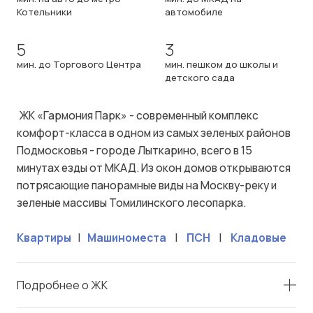
Котельники
автомобиле
5
3
мин. до Торгового Центра
мин. пешком до школы и
детского сада
ЖК «Гармония Парк» - современный комплекс
комфорт-класса в одном из самых зеленых районов
Подмосковья - городе Лыткарино, всего в 15
минутах езды от МКАД. Из окон домов открываются
потрясающие панорамные виды на Москву-реку и
зеленые массивы Томилинского лесопарка.
Квартиры
|
Машиноместа
|
ПСН
|
Кладовые
Подробнее о ЖК