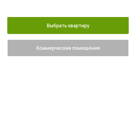
30 минут от
Благоустроенный
Все корпуса
м. Котельники
г. Лыткарино
сданы
Выбрать квартиру
Коммерческие помещения
Живите