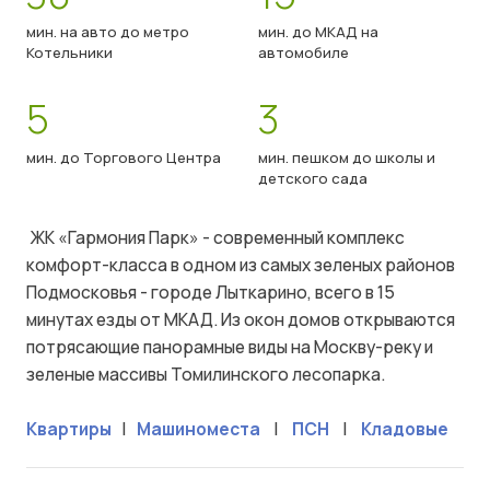
мин. на авто до метро
мин. до МКАД на
Котельники
автомобиле
5
3
мин. до Торгового Центра
мин. пешком до школы и
детского сада
ЖК «Гармония Парк» - современный комплекс
комфорт-класса в одном из самых зеленых районов
Подмосковья - городе Лыткарино, всего в 15
минутах езды от МКАД. Из окон домов открываются
потрясающие панорамные виды на Москву-реку и
зеленые массивы Томилинского лесопарка.
Квартиры
|
Машиноместа
|
ПСН
|
Кладовые