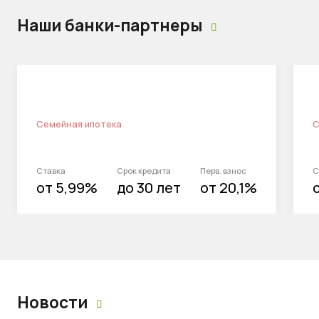
Наши банки-партнеры
Семейная ипотека
С
Ставка
Срок кредита
Перв. взнос
С
от 5,99%
до 30 лет
от 20,1%
Новости