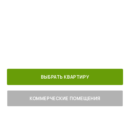
Просыпайтесь под пение птиц
4
от
млн руб.
30 минут от
Благоустроенный
Все корпуса
м. Котельники
г. Лыткарино
сданы
ВЫБРАТЬ КВАРТИРУ
КОММЕРЧЕСКИЕ ПОМЕЩЕНИЯ