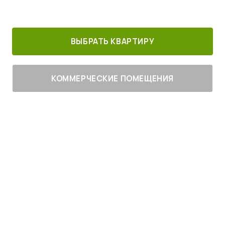
30 минут от
Благоустроенный
Все корпуса
м. Котельники
г. Лыткарино
сданы
ВЫБРАТЬ КВАРТИРУ
КОММЕРЧЕСКИЕ ПОМЕЩЕНИЯ
Живите
с комфортом