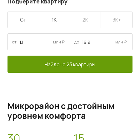
Подберите квартиру
Ст
1К
2К
3К+
от
млн ₽
до
млн ₽
Найдено 23 квартиры
Микрорайон с достойным
уровнем комфорта
30
15