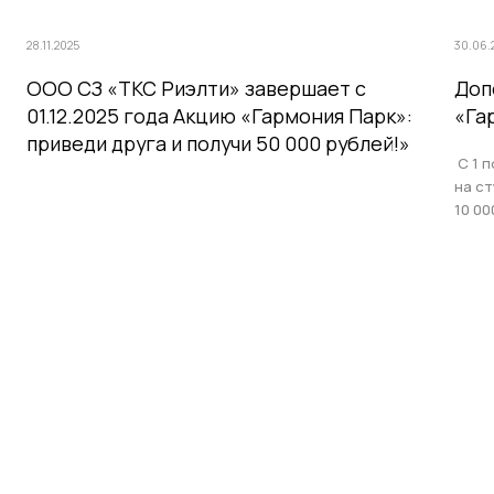
28.11.2025
30.06.
ООО СЗ «ТКС Риэлти» завершает с
Доп
01.12.2025 года Акцию «Гармония Парк»:
«Га
приведи друга и получи 50 000 рублей!»
С 1 п
на с
10 00