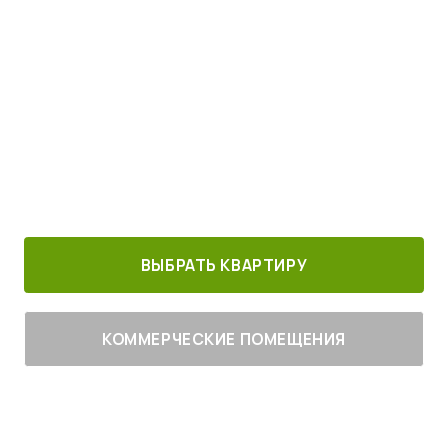
Просыпайтесь под пение птиц
4
от
млн руб.
30 минут от
Благоустроенный
Все корпуса
м. Котельники
г. Лыткарино
сданы
ВЫБРАТЬ КВАРТИРУ
КОММЕРЧЕСКИЕ ПОМЕЩЕНИЯ