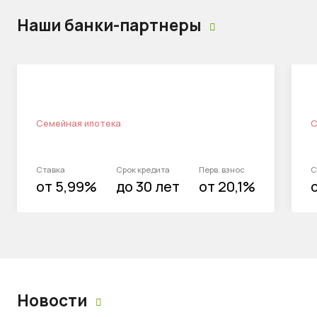
Наши банки-партнеры
Семейная ипотека
С
Ставка
Срок кредита
Перв. взнос
С
от 5,99%
до 30 лет
от 20,1%
Новости