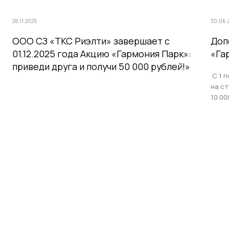
28.11.2025
30.06.
ООО СЗ «ТКС Риэлти» завершает с
Доп
01.12.2025 года Акцию «Гармония Парк»:
«Га
приведи друга и получи 50 000 рублей!»
С 1 п
на с
10 00