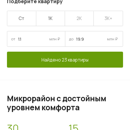
Подберите квартиру
Ст
1К
2К
3К+
от
млн ₽
до
млн ₽
Найдено 23 квартиры
Микрорайон с достойным
уровнем комфорта
30
15