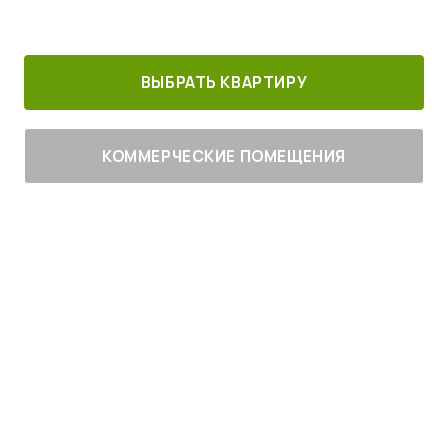
30 минут от
Благоустроенный
Все корпуса
м. Котельники
г. Лыткарино
сданы
ВЫБРАТЬ КВАРТИРУ
КОММЕРЧЕСКИЕ ПОМЕЩЕНИЯ
Живите
с комфортом