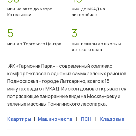
мин. на авто до метро
мин. до МКАД на
Котельники
автомобиле
5
3
мин. до Торгового Центра
мин. пешком до школы и
детского сада
ЖК «Гармония Парк» - современный комплекс
комфорт-класса в одном из самых зеленых районов
Подмосковья - городе Лыткарино, всего в 15
минутах езды от МКАД. Из окон домов открываются
потрясающие панорамные виды на Москву-реку и
зеленые массивы Томилинского лесопарка.
Квартиры
|
Машиноместа
|
ПСН
|
Кладовые