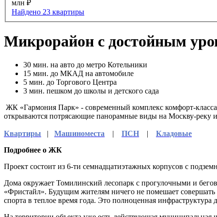
млн ₽
Найдено 23 квартиры
Микрорайон с достойным уро
30
мин. на авто до метро Котельники
15
мин. до МКАД на автомобиле
5
мин. до Торгового Центра
3
мин. пешком до школы и детского сада
ЖК «Гармония Парк» - современный комплекс комфорт-класса 
открываются потрясающие панорамные виды на Москву-реку и
Квартиры
|
Машиноместа
|
ПСН
|
Кладовые
Подробнее о ЖК
Проект состоит из 6-ти семнадцатиэтажных корпусов с подзе
Дома окружает Томилинский лесопарк с прогулочными и бегов
«Фристайл». Будущим жителям ничего не помешает совершать у
спорта в теплое время года. Это полноценная инфраструктура д
На территории объекта уже есть действующая муниципальная шк