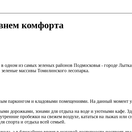
внем комфорта
в одном из самых зеленых районов Подмосковья - городе Лыткар
 зеленые массивы Томилинского лесопарка.
мным паркингом и кладовыми помещениями. На данный момент уж
ыми дорожками, зонами для отдыха на воде и уютными кафе. Зде
тренние пробежки на свежем воздухе, кататься на лыжах или сн
ля спорта и отдыха всей семьей.
ола, а в ближайшее время в шаговой доступности построят два д