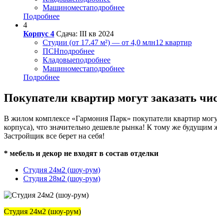
Машиноместа
подробнее
Подробнее
4
Корпус 4
Сдача: III кв 2024
Студии (от 17.47 м²) — от 4,0 млн
12 квартир
ПСН
подробнее
Кладовые
подробнее
Машиноместа
подробнее
Подробнее
Покупатели квартир могут заказать чи
В жилом комплексе «Гармония Парк» покупатели квартир могут 
корпуса), что значительно дешевле рынка! К тому же будущим
Застройщик все берет на себя!
* мебель и декор не входят в состав отделки
Студия 24м2 (шоу-рум)
Студия 28м2 (шоу-рум)
Студия 24м2 (шоу-рум)