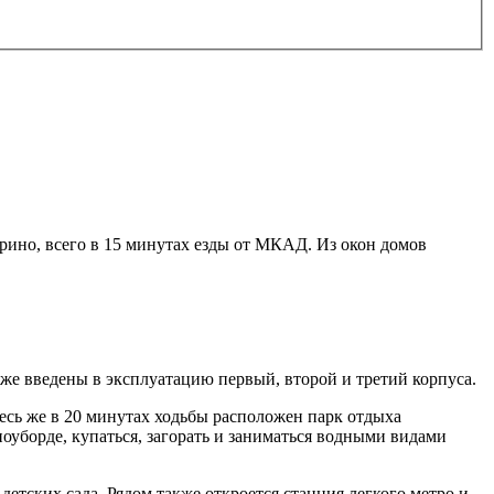
ино, всего в 15 минутах езды от МКАД. Из окон домов
е введены в эксплуатацию первый, второй и третий корпуса.
сь же в 20 минутах ходьбы расположен парк отдыха
оуборде, купаться, загорать и заниматься водными видами
етских сада. Рядом также откроется станция легкого метро и