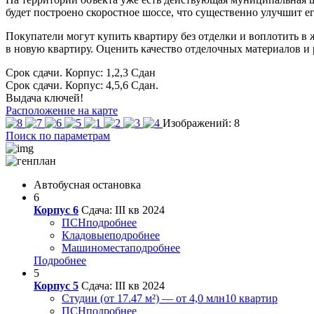
будет построено скоростное шоссе, что существенно улучшит е
Покупатели могут купить квартиру без отделки и воплотить в ж
в новую квартиру. Оценить качество отделочных материалов и
Срок сдачи. Корпус: 1,2,3
Сдан
Срок сдачи. Корпус: 4,5,6
Сдан.
Выдача ключей!
Расположение на карте
Изображений: 8
Поиск по параметрам
Автобусная остановка
6
Корпус 6
Сдача: III кв 2024
ПСН
подробнее
Кладовые
подробнее
Машиноместа
подробнее
Подробнее
5
Корпус 5
Сдача: III кв 2024
Студии (от 17.47 м²) — от 4,0 млн
10 квартир
ПСН
подробнее