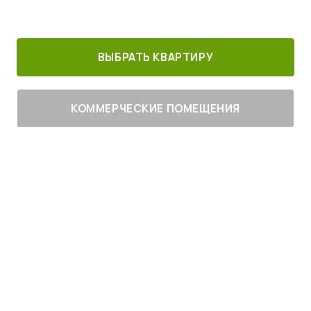
30 минут от
Благоустроенный
Все корпуса
м. Котельники
г. Лыткарино
сданы
ВЫБРАТЬ КВАРТИРУ
КОММЕРЧЕСКИЕ ПОМЕЩЕНИЯ
Живите
с комфортом