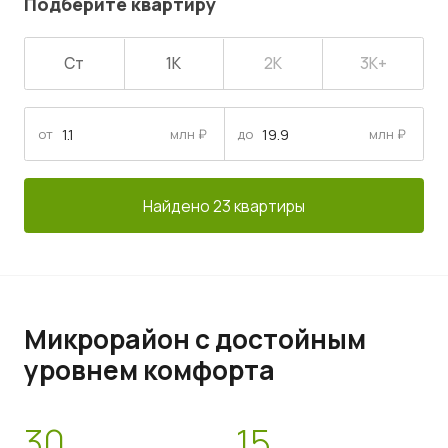
Подберите квартиру
Ст
1К
2К
3К+
от
млн ₽
до
млн ₽
Найдено 23 квартиры
Микрорайон с достойным
уровнем комфорта
30
15