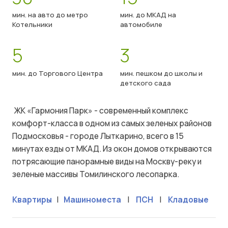
мин. на авто до метро
мин. до МКАД на
Котельники
автомобиле
5
3
мин. до Торгового Центра
мин. пешком до школы и
детского сада
ЖК «Гармония Парк» - современный комплекс
комфорт-класса в одном из самых зеленых районов
Подмосковья - городе Лыткарино, всего в 15
минутах езды от МКАД. Из окон домов открываются
потрясающие панорамные виды на Москву-реку и
зеленые массивы Томилинского лесопарка.
Квартиры
|
Машиноместа
|
ПСН
|
Кладовые