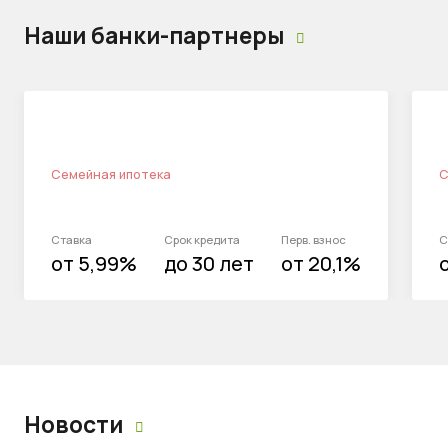
Наши банки-партнеры
Семейная ипотека
С
Ставка
Срок кредита
Перв. взнос
С
от 5,99%
до 30 лет
от 20,1%
Новости