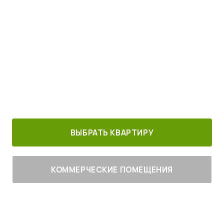
Просыпайтесь под пение птиц
4
от
млн руб.
30 минут от
Благоустроенный
Все корпуса
м. Котельники
г. Лыткарино
сданы
ВЫБРАТЬ КВАРТИРУ
КОММЕРЧЕСКИЕ ПОМЕЩЕНИЯ