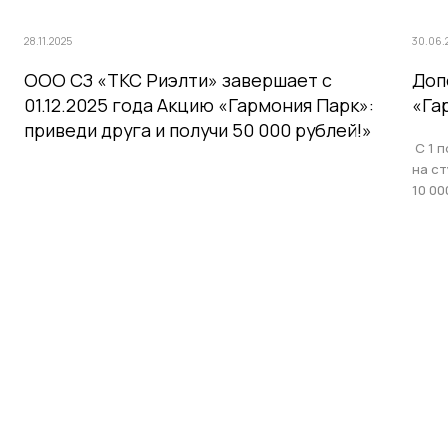
28.11.2025
30.06.
ООО СЗ «ТКС Риэлти» завершает с
Доп
01.12.2025 года Акцию «Гармония Парк»:
«Га
приведи друга и получи 50 000 рублей!»
С 1 п
на с
10 00