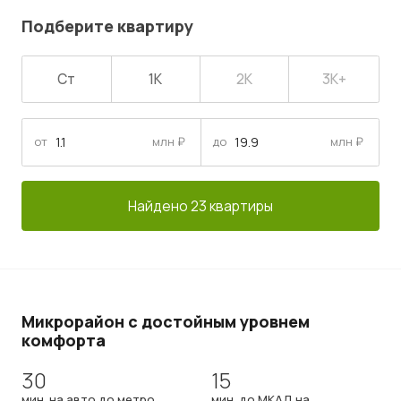
Подберите квартиру
Ст
1К
2К
3К+
от
млн ₽
до
млн ₽
Найдено 23 квартиры
Микрорайон с достойным уровнем
комфорта
30
15
мин. на авто до метро
мин. до МКАД на