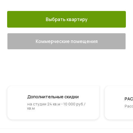
м. Котельники
г. Лыткарино
сданы
Выбрать квартиру
Коммерческие помещения
Дополнительные скидки
РАС
на студии 24 кв.м - 10 000 руб./
Расс
кв.м