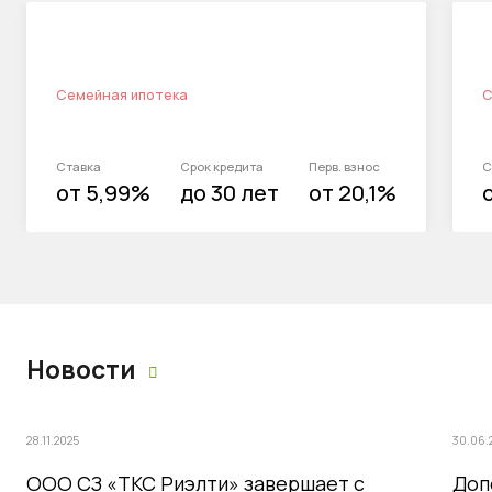
Семейная ипотека
С
Ставка
Срок кредита
Перв. взнос
С
от 5,99%
до 30 лет
от 20,1%
Новости
28.11.2025
30.06.
ООО СЗ «ТКС Риэлти» завершает с
Доп