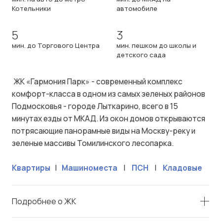
Котельники
автомобиле
5
3
мин. до Торгового Центра
мин. пешком до школы и
детского сада
ЖК «Гармония Парк» - современный комплекс
комфорт-класса в одном из самых зеленых районов
Подмосковья - городе Лыткарино, всего в 15
минутах езды от МКАД. Из окон домов открываются
потрясающие панорамные виды на Москву-реку и
зеленые массивы Томилинского лесопарка.
Квартиры
|
Машиноместа
|
ПСН
|
Кладовые
Подробнее о ЖК