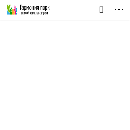
Квартиры комфорт-
класса
в 30 минутах от Москвы
4
от
млн руб.