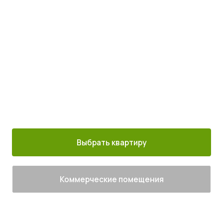
с комфортом
Просыпайтесь под пение птиц
4
от
млн руб.
30 минут от
Благоустроенный
Все корпуса
м. Котельники
г. Лыткарино
сданы
Выбрать квартиру
Коммерческие помещения