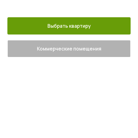
30 минут от
Благоустроенный
Все корпуса
м. Котельники
г. Лыткарино
сданы
Выбрать квартиру
Коммерческие помещения
Живите