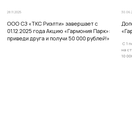
28.11.2025
30.06.
ООО СЗ «ТКС Риэлти» завершает с
Доп
01.12.2025 года Акцию «Гармония Парк»:
«Га
приведи друга и получи 50 000 рублей!»
С 1 п
на с
10 00