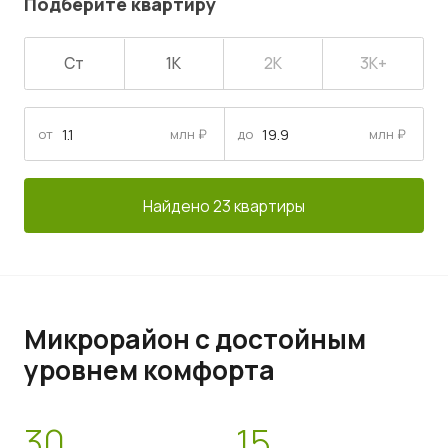
Подберите квартиру
Ст
1К
2К
3К+
от
млн ₽
до
млн ₽
Найдено 23 квартиры
Микрорайон с достойным
уровнем комфорта
30
15