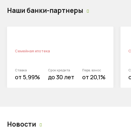
Наши банки-партнеры
Семейная ипотека
С
Ставка
Срок кредита
Перв. взнос
С
от 5,99%
до 30 лет
от 20,1%
Новости