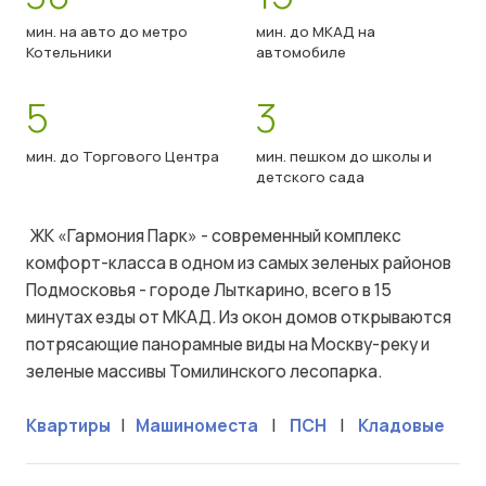
мин. на авто до метро
мин. до МКАД на
Котельники
автомобиле
5
3
мин. до Торгового Центра
мин. пешком до школы и
детского сада
ЖК «Гармония Парк» - современный комплекс
комфорт-класса в одном из самых зеленых районов
Подмосковья - городе Лыткарино, всего в 15
минутах езды от МКАД. Из окон домов открываются
потрясающие панорамные виды на Москву-реку и
зеленые массивы Томилинского лесопарка.
Квартиры
|
Машиноместа
|
ПСН
|
Кладовые