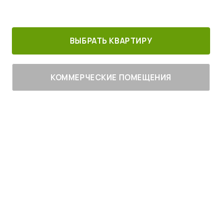
30 минут от
Благоустроенный
Все корпуса
м. Котельники
г. Лыткарино
сданы
ВЫБРАТЬ КВАРТИРУ
КОММЕРЧЕСКИЕ ПОМЕЩЕНИЯ
Живите
с комфортом