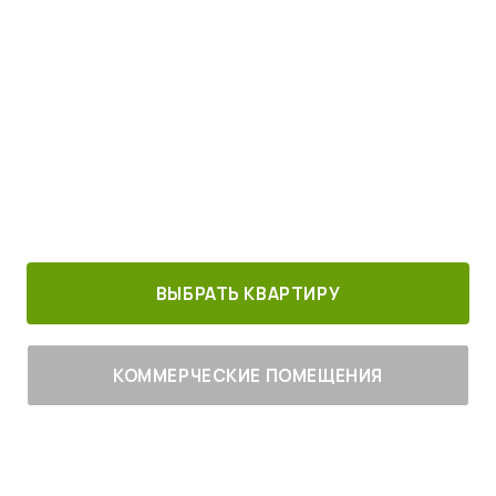
Просыпайтесь под пение птиц
4
от
млн руб.
30 минут от
Благоустроенный
Все корпуса
м. Котельники
г. Лыткарино
сданы
ВЫБРАТЬ КВАРТИРУ
КОММЕРЧЕСКИЕ ПОМЕЩЕНИЯ