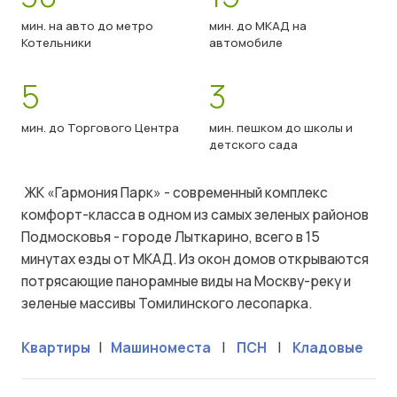
мин. на авто до метро
мин. до МКАД на
Котельники
автомобиле
5
3
мин. до Торгового Центра
мин. пешком до школы и
детского сада
ЖК «Гармония Парк» - современный комплекс
комфорт-класса в одном из самых зеленых районов
Подмосковья - городе Лыткарино, всего в 15
минутах езды от МКАД. Из окон домов открываются
потрясающие панорамные виды на Москву-реку и
зеленые массивы Томилинского лесопарка.
Квартиры
|
Машиноместа
|
ПСН
|
Кладовые