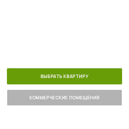
Просыпайтесь под пение птиц
4
от
млн руб.
30 минут от
Благоустроенный
Все корпуса
м. Котельники
г. Лыткарино
сданы
ВЫБРАТЬ КВАРТИРУ
КОММЕРЧЕСКИЕ ПОМЕЩЕНИЯ