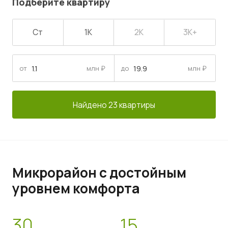
Подберите квартиру
Ст
1К
2К
3К+
от
млн ₽
до
млн ₽
Найдено 23 квартиры
Микрорайон с достойным
уровнем комфорта
30
15