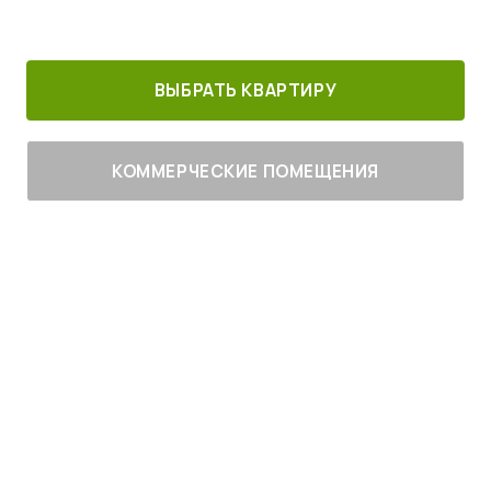
30 минут от
Благоустроенный
Все корпуса
м. Котельники
г. Лыткарино
сданы
ВЫБРАТЬ КВАРТИРУ
КОММЕРЧЕСКИЕ ПОМЕЩЕНИЯ
Живите
с комфортом