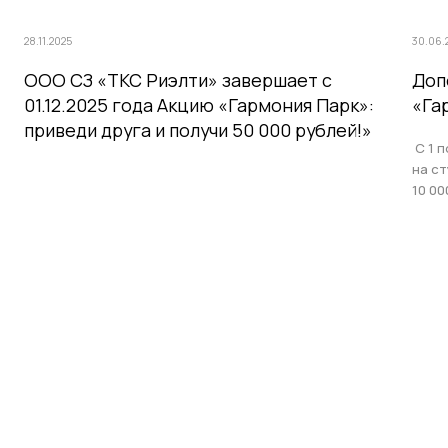
28.11.2025
30.06.
ООО СЗ «ТКС Риэлти» завершает с
Доп
01.12.2025 года Акцию «Гармония Парк»:
«Га
приведи друга и получи 50 000 рублей!»
С 1 п
на с
10 00