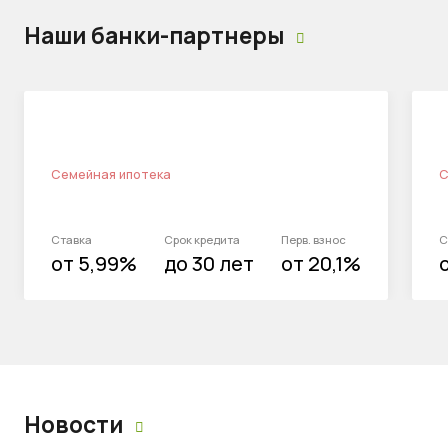
Наши банки-партнеры
Семейная ипотека
С
Ставка
Срок кредита
Перв. взнос
С
от 5,99%
до 30 лет
от 20,1%
Новости