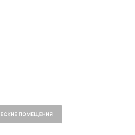
рт-класса
 Москвы
ный
Все корпуса
сданы
ЕСКИЕ ПОМЕЩЕНИЯ