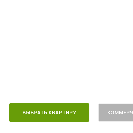
Квартиры комфо
в 30 минутах от
4
от
млн руб.
30 минут от
Благоустроен
м. Котельники
г. Лыткарино
ВЫБРАТЬ КВАРТИРУ
КОММЕРЧ