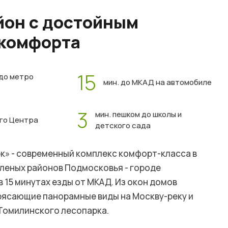
он с достойным
 комфорта
15
 до метро
мин. до МКАД на автомобиле
3
мин. пешком до школы и
ого Центра
детского сада
к» - современный комплекс комфорт-класса в
еленых районов Подмосковья - городе
в 15 минутах езды от МКАД. Из окон домов
ясающие панорамные виды на Москву-реку и
Томилинского лесопарка.