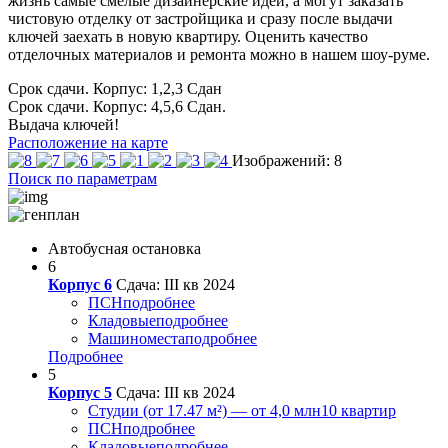
жизнь самые смелые дизайнерские идеи, а могут заказать
чистовую отделку от застройщика и сразу после выдачи
ключей заехать в новую квартиру. Оценить качество
отделочных материалов и ремонта можно в нашем шоу-руме.
Срок сдачи. Корпус: 1,2,3
Сдан
Срок сдачи. Корпус: 4,5,6
Сдан.
Выдача ключей!
Расположение на карте
Изображений: 8
Поиск по параметрам
Автобусная остановка
6
Корпус 6
Сдача: III кв 2024
ПСН
подробнее
Кладовые
подробнее
Машиноместа
подробнее
Подробнее
5
Корпус 5
Сдача: III кв 2024
Студии (от 17.47 м²) — от 4,0 млн
10 квартир
ПСН
подробнее
Кладовые
подробнее