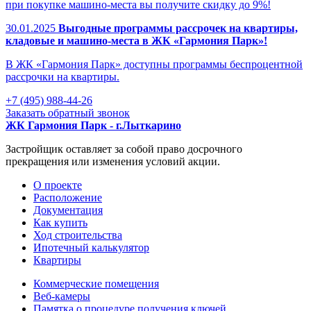
при покупке машино-места вы получите скидку до 9%!
30.01.2025
Выгодные программы рассрочек на квартиры,
кладовые и машино-места в ЖК «Гармония Парк»!
В ЖК «Гармония Парк» доступны программы беспроцентной
рассрочки на квартиры.
+7 (495) 988-44-26
Заказать обратный звонок
ЖК Гармония Парк - г.Лыткарино
Застройщик оставляет за собой право досрочного
прекращения или изменения условий акции.
О проекте
Раcположение
Документация
Как купить
Ход строительства
Ипотечный калькулятор
Квартиры
Коммерческие помещения
Веб-камеры
Памятка о процедуре получения ключей