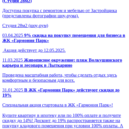
(Студия 28м2)
Доступна покупка с ремонтом и мебелью от Застройщика
(представлены фотографии шоу-рума).
Студия 28м2 (шоу-рум)
03.04.2025
9% скидка на покупку помещения для бизнеса в
ЖК «Гармония Парк»
Акция действует до 12.05.2025.
11.03.2025
Живописное окружение: пляж Волкушинского
карьера и лесопарк в Лыткарино
Проведена масштабная работа, чтобы сделать отдых здесь
комфортным и безопасным для всех.
31.01.2025
В ЖК «Гармония Парк» действуют скидки до
19%
Специальная акция стартовала в ЖК «Гармония Парк»!
Купите квартиру в ипотеку или по 100% оплате и получите
скидку до 14%! Дисконт до 19% распространяется также на
покупку кладового помещения при условии 100% оплаты. А