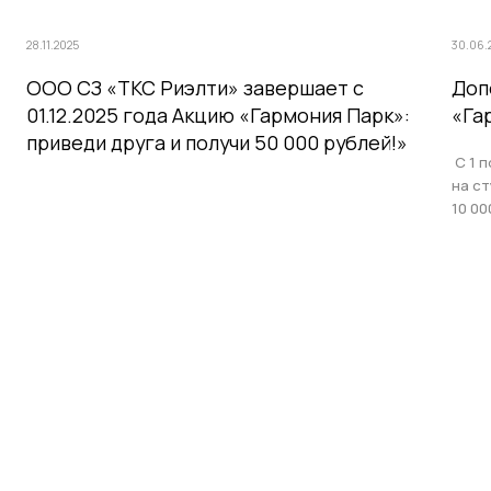
28.11.2025
30.06.
ООО СЗ «ТКС Риэлти» завершает с
Доп
01.12.2025 года Акцию «Гармония Парк»:
«Га
приведи друга и получи 50 000 рублей!»
С 1 п
на с
10 00