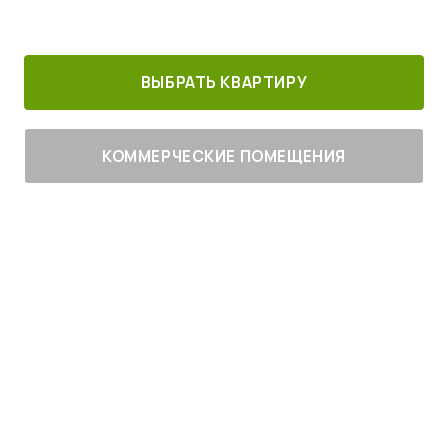
30 минут от
Благоустроенный
Все корпуса
м. Котельники
г. Лыткарино
сданы
ВЫБРАТЬ КВАРТИРУ
КОММЕРЧЕСКИЕ ПОМЕЩЕНИЯ
Живите
с комфортом