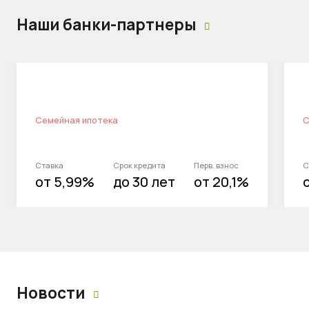
Наши банки-партнеры
Семейная ипотека
С
Ставка
Срок кредита
Перв. взнос
С
от 5,99%
до 30 лет
от 20,1%
Новости