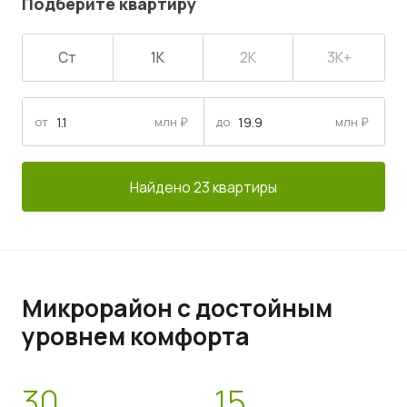
Подберите квартиру
Ст
1К
2К
3К+
от
млн ₽
до
млн ₽
Найдено 23 квартиры
Микрорайон с достойным
уровнем комфорта
30
15