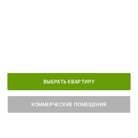
Просыпайтесь под пение птиц
4
от
млн руб.
30 минут от
Благоустроенный
Все корпуса
м. Котельники
г. Лыткарино
сданы
ВЫБРАТЬ КВАРТИРУ
КОММЕРЧЕСКИЕ ПОМЕЩЕНИЯ