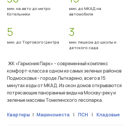
мин. на авто до метро
мин. до МКАД на
Котельники
автомобиле
5
3
мин. до Торгового Центра
мин. пешком до школы и
детского сада
ЖК «Гармония Парк» - современный комплекс
комфорт-класса в одном из самых зеленых районов
Подмосковья - городе Лыткарино, всего в 15
минутах езды от МКАД. Из окон домов открываются
потрясающие панорамные виды на Москву-реку и
зеленые массивы Томилинского лесопарка.
Квартиры
|
Машиноместа
|
ПСН
|
Кладовые