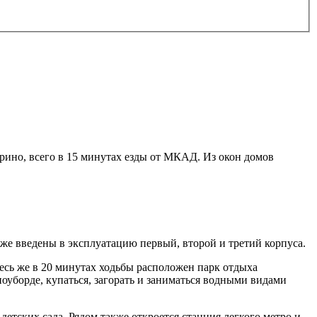
ино, всего в 15 минутах езды от МКАД. Из окон домов
е введены в эксплуатацию первый, второй и третий корпуса.
сь же в 20 минутах ходьбы расположен парк отдыха
оуборде, купаться, загорать и заниматься водными видами
етских сада. Рядом также откроется станция легкого метро и