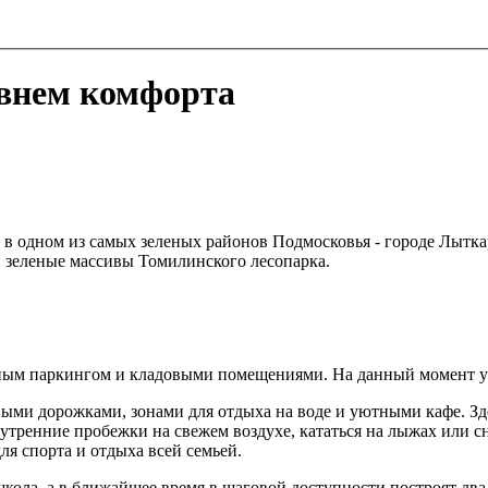
внем комфорта
в одном из самых зеленых районов Подмосковья - городе Лыткар
 зеленые массивы Томилинского лесопарка.
мным паркингом и кладовыми помещениями. На данный момент уж
ыми дорожками, зонами для отдыха на воде и уютными кафе. Зде
тренние пробежки на свежем воздухе, кататься на лыжах или сн
ля спорта и отдыха всей семьей.
ола, а в ближайшее время в шаговой доступности построят два д