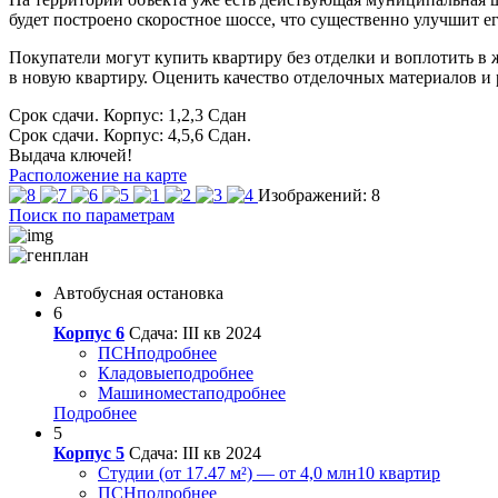
будет построено скоростное шоссе, что существенно улучшит е
Покупатели могут купить квартиру без отделки и воплотить в ж
в новую квартиру. Оценить качество отделочных материалов и
Срок сдачи. Корпус: 1,2,3
Сдан
Срок сдачи. Корпус: 4,5,6
Сдан.
Выдача ключей!
Расположение на карте
Изображений: 8
Поиск по параметрам
Автобусная остановка
6
Корпус 6
Сдача: III кв 2024
ПСН
подробнее
Кладовые
подробнее
Машиноместа
подробнее
Подробнее
5
Корпус 5
Сдача: III кв 2024
Студии (от 17.47 м²) — от 4,0 млн
10 квартир
ПСН
подробнее