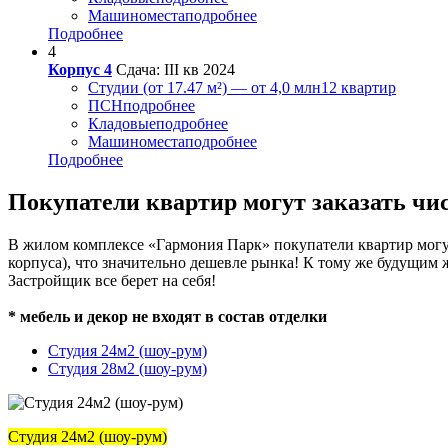
Машиноместа
подробнее
Подробнее
4
Корпус 4
Сдача: III кв 2024
Студии (от 17.47 м²) — от 4,0 млн
12 квартир
ПСН
подробнее
Кладовые
подробнее
Машиноместа
подробнее
Подробнее
Покупатели квартир могут заказать чи
В жилом комплексе «Гармония Парк» покупатели квартир могут 
корпуса), что значительно дешевле рынка! К тому же будущим
Застройщик все берет на себя!
* мебель и декор не входят в состав отделки
Студия 24м2 (шоу-рум)
Студия 28м2 (шоу-рум)
Студия 24м2 (шоу-рум)