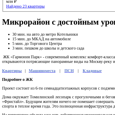
млн ₽
Найдено 23 квартиры
Микрорайон с достойным уро
30
мин. на авто до метро Котельники
15
мин. до МКАД на автомобиле
5
мин. до Торгового Центра
3
мин. пешком до школы и детского сада
ЖК «Гармония Парк» - современный комплекс комфорт-класса 
открываются потрясающие панорамные виды на Москву-реку и
Квартиры
|
Машиноместа
|
ПСН
|
Кладовые
Подробнее о ЖК
Проект состоит из 6-ти семнадцатиэтажных корпусов с подзе
Дома окружает Томилинский лесопарк с прогулочными и бегов
«Фристайл». Будущим жителям ничего не помешает совершать у
спорта в теплое время года. Это полноценная инфраструктура д
На территории объекта уже есть действующая муниципальная шк