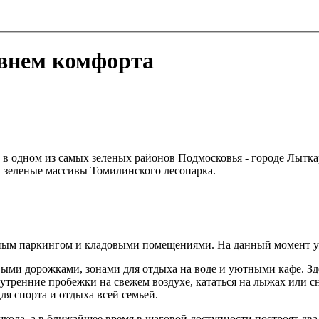
внем комфорта
в одном из самых зеленых районов Подмосковья - городе Лыткар
 зеленые массивы Томилинского лесопарка.
мным паркингом и кладовыми помещениями. На данный момент уж
ыми дорожками, зонами для отдыха на воде и уютными кафе. Зде
тренние пробежки на свежем воздухе, кататься на лыжах или сн
ля спорта и отдыха всей семьей.
ола, а в ближайшее время в шаговой доступности построят два д