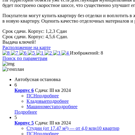
будет построено скоростное шоссе, что существенно улучшит е
Покупатели могут купить квартиру без отделки и воплотить в ж
в новую квартиру. Оценить качество отделочных материалов и
Срок сдачи. Корпус: 1,2,3
Сдан
Срок сдачи. Корпус: 4,5,6
Сдан.
Выдача ключей!
Расположение на карте
Изображений: 8
Поиск по параметрам
Автобусная остановка
6
Корпус 6
Сдача: III кв 2024
ПСН
подробнее
Кладовые
подробнее
Машиноместа
подробнее
Подробнее
5
Корпус 5
Сдача: III кв 2024
Студии (от 17.47 м²) — от 4,0 млн
10 квартир
ПСН
подробнее