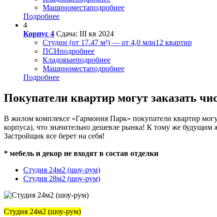
Машиноместа
подробнее
Подробнее
4
Корпус 4
Сдача: III кв 2024
Студии (от 17.47 м²) — от 4,0 млн
12 квартир
ПСН
подробнее
Кладовые
подробнее
Машиноместа
подробнее
Подробнее
Покупатели квартир могут заказать чи
В жилом комплексе «Гармония Парк» покупатели квартир могут 
корпуса), что значительно дешевле рынка! К тому же будущим
Застройщик все берет на себя!
* мебель и декор не входят в состав отделки
Студия 24м2 (шоу-рум)
Студия 28м2 (шоу-рум)
Студия 24м2 (шоу-рум)