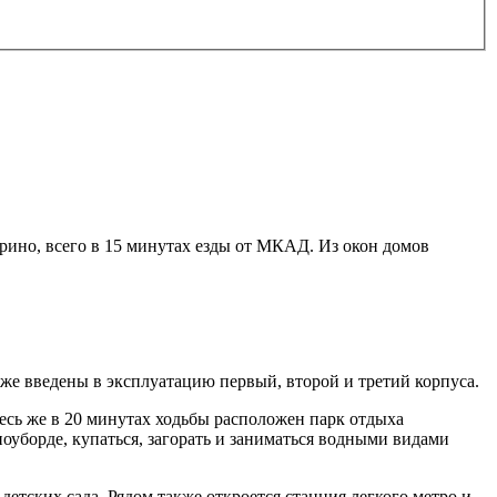
ино, всего в 15 минутах езды от МКАД. Из окон домов
е введены в эксплуатацию первый, второй и третий корпуса.
сь же в 20 минутах ходьбы расположен парк отдыха
оуборде, купаться, загорать и заниматься водными видами
етских сада. Рядом также откроется станция легкого метро и