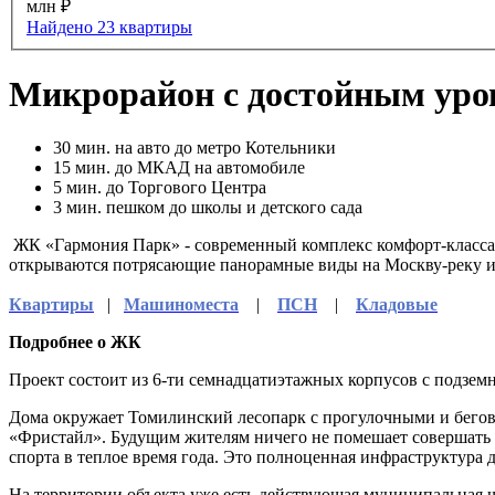
млн ₽
Найдено 23 квартиры
Микрорайон с достойным уро
30
мин. на авто до метро Котельники
15
мин. до МКАД на автомобиле
5
мин. до Торгового Центра
3
мин. пешком до школы и детского сада
ЖК «Гармония Парк» - современный комплекс комфорт-класса 
открываются потрясающие панорамные виды на Москву-реку и
Квартиры
|
Машиноместа
|
ПСН
|
Кладовые
Подробнее о ЖК
Проект состоит из 6-ти семнадцатиэтажных корпусов с подзе
Дома окружает Томилинский лесопарк с прогулочными и бегов
«Фристайл». Будущим жителям ничего не помешает совершать у
спорта в теплое время года. Это полноценная инфраструктура д
На территории объекта уже есть действующая муниципальная шк