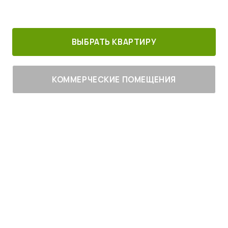
30 минут от
Благоустроенный
Все корпуса
м. Котельники
г. Лыткарино
сданы
ВЫБРАТЬ КВАРТИРУ
КОММЕРЧЕСКИЕ ПОМЕЩЕНИЯ
Живите
с комфортом