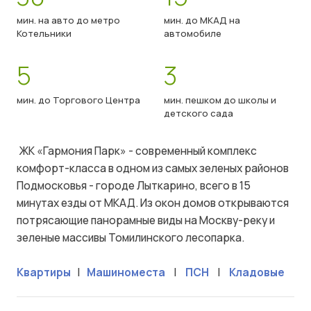
мин. на авто до метро
мин. до МКАД на
Котельники
автомобиле
5
3
мин. до Торгового Центра
мин. пешком до школы и
детского сада
ЖК «Гармония Парк» - современный комплекс
комфорт-класса в одном из самых зеленых районов
Подмосковья - городе Лыткарино, всего в 15
минутах езды от МКАД. Из окон домов открываются
потрясающие панорамные виды на Москву-реку и
зеленые массивы Томилинского лесопарка.
Квартиры
|
Машиноместа
|
ПСН
|
Кладовые