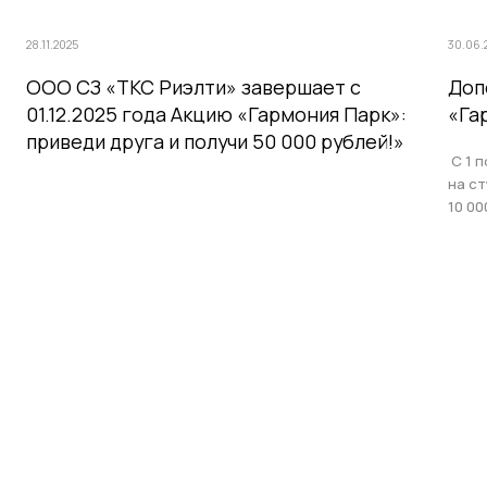
28.11.2025
30.06.
ООО СЗ «ТКС Риэлти» завершает с
Доп
01.12.2025 года Акцию «Гармония Парк»:
«Га
приведи друга и получи 50 000 рублей!»
С 1 п
на с
10 00