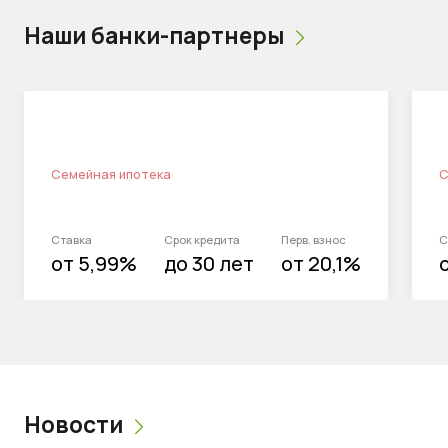
Наши банки-партнеры
Семейная ипотека
С
Ставка
Срок кредита
Перв. взнос
С
от 5,99%
до 30 лет
от 20,1%
Новости