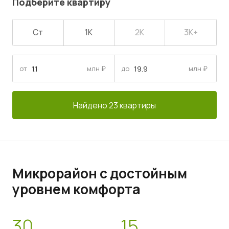
Подберите квартиру
Ст
1К
2К
3К+
от
млн ₽
до
млн ₽
Найдено 23 квартиры
Микрорайон с достойным
уровнем комфорта
30
15