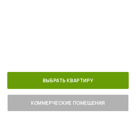
Просыпайтесь под пение птиц
4
от
млн руб.
30 минут от
Благоустроенный
Все корпуса
м. Котельники
г. Лыткарино
сданы
ВЫБРАТЬ КВАРТИРУ
КОММЕРЧЕСКИЕ ПОМЕЩЕНИЯ