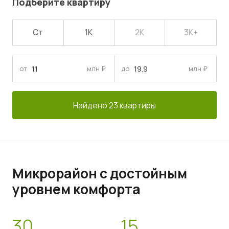
Подберите квартиру
Ст
1К
2К
3К+
от
млн ₽
до
млн ₽
Найдено 23 квартиры
Микрорайон с достойным
уровнем комфорта
30
15