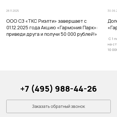
28.11.2025
30.06.
ООО СЗ «ТКС Риэлти» завершает с
Доп
01.12.2025 года Акцию «Гармония Парк»:
«Га
приведи друга и получи 50 000 рублей!»
С 1 п
на с
10 00
+7 (495) 988-44-26
Заказать обратный звонок