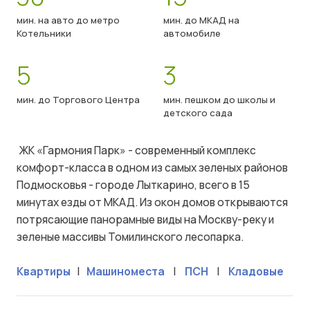
мин. на авто до метро
мин. до МКАД на
Котельники
автомобиле
5
3
мин. до Торгового Центра
мин. пешком до школы и
детского сада
ЖК «Гармония Парк» - современный комплекс
комфорт-класса в одном из самых зеленых районов
Подмосковья - городе Лыткарино, всего в 15
минутах езды от МКАД. Из окон домов открываются
потрясающие панорамные виды на Москву-реку и
зеленые массивы Томилинского лесопарка.
Квартиры
|
Машиноместа
|
ПСН
|
Кладовые