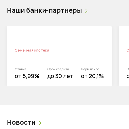
Наши банки-партнеры
Семейная ипотека
С
Ставка
Срок кредита
Перв. взнос
С
от 5,99%
до 30 лет
от 20,1%
Новости