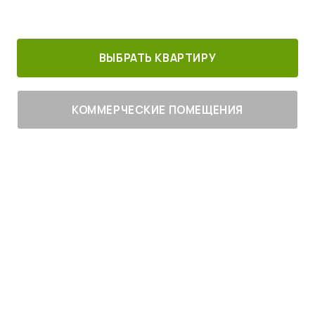
30 минут от
Благоустроенный
Все корпуса
м. Котельники
г. Лыткарино
сданы
ВЫБРАТЬ КВАРТИРУ
КОММЕРЧЕСКИЕ ПОМЕЩЕНИЯ
Живите
с комфортом