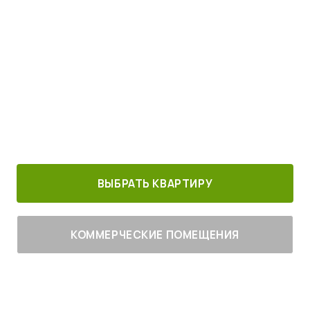
Просыпайтесь под пение птиц
4
от
млн руб.
30 минут от
Благоустроенный
Все корпуса
м. Котельники
г. Лыткарино
сданы
ВЫБРАТЬ КВАРТИРУ
КОММЕРЧЕСКИЕ ПОМЕЩЕНИЯ