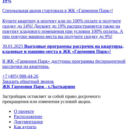
19%
Специальная акция стартовала в ЖК «Гармония Парк»!
Купите квартиру в ипотеку или по 100% оплате и получите
скидку до 14%! Дисконт до 19% распространяется также на
покупку кладового помещения при условии 100% оплаты. А
при покупке машино-места вы получите скидку до 9%!
30.01.2025
Выгодные программы рассрочек на квартиры,
кладовые и машино-места в ЖК «Гармония Парк»!
В ЖК «Гармония Парк» доступны программы беспроцентной
рассрочки на квартиры.
+7 (495) 988-44-26
Заказать обратный звонок
ЖК Гармония Парк - г.Лыткарино
Застройщик оставляет за собой право досрочного
прекращения или изменения условий акции.
О проекте
Раcположение
Документация
Как купить