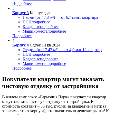
Подробнее
3
Корпус 3
Корпус сдан
1 комн (от 47.3 м²) — от 6,7 млн
1 квартира
ПСН
подробнее
Кладовые
подробнее
Машиноместа
подробнее
Подробнее
4
Корпус 4
Сдача: III кв 2024
Студии (от 17.47 м²) — от 4,0 млн
12 квартир
ПСН
подробнее
Кладовые
подробнее
Машиноместа
подробнее
Подробнее
Покупатели квартир могут заказать
чистовую отделку от застройщика
В жилом комплексе «Гармония Парк» покупатели квартир
могут заказать чистовую отделку от застройщика. Ее
стоимость составит – 35 тыс. рублей за квадратный метр (в
зависимости от корпуса), что значительно дешевле рынка! К