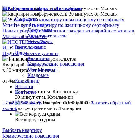
ЖК Гармония Парк - г.Лыткарино
О проекте
О проекте
Успейте купить квартиру по жилищному сертификату
Документы
Новая программа расселения граждан из аварийного жилья в
Ход строительства
Московской области
Веб камеры
Расположение
ИПОТЕКА от 6%
Цены
Индивидуальные условия
Квартиры
Коммерческие помещения
Квартиры комфорт-класса
Машиноместа
в 30 минутах от Москвы
Кладовые
от
4
млн руб.
Как купить
Новости
Контакты
30 минут от м. Котельники
+7 (495) 988-44-26
Ежедневно 9:00-20:00
Заказать обратный
звонок
Благоустроенный г. Лыткарино
Все корпуса сданы
Выбрать квартиру
Коммерческие помещения