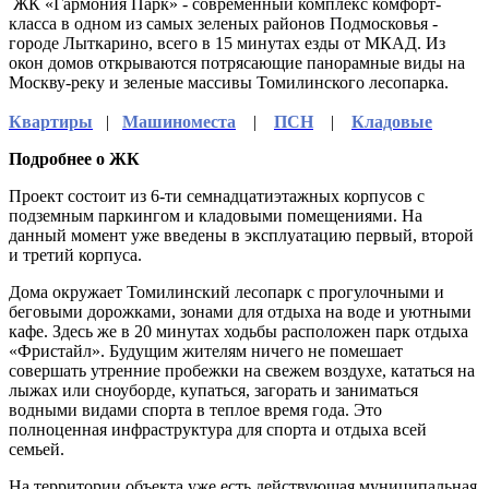
ЖК «Гармония Парк» - современный комплекс комфорт-
класса в одном из самых зеленых районов Подмосковья -
городе Лыткарино, всего в 15 минутах езды от МКАД. Из
окон домов открываются потрясающие панорамные виды на
Москву-реку и зеленые массивы Томилинского лесопарка.
Квартиры
|
Машиноместа
|
ПСН
|
Кладовые
Подробнее о ЖК
Проект состоит из 6-ти семнадцатиэтажных корпусов с
подземным паркингом и кладовыми помещениями. На
данный момент уже введены в эксплуатацию первый, второй
и третий корпуса.
Дома окружает Томилинский лесопарк с прогулочными и
беговыми дорожками, зонами для отдыха на воде и уютными
кафе. Здесь же в 20 минутах ходьбы расположен парк отдыха
«Фристайл». Будущим жителям ничего не помешает
совершать утренние пробежки на свежем воздухе, кататься на
лыжах или сноуборде, купаться, загорать и заниматься
водными видами спорта в теплое время года. Это
полноценная инфраструктура для спорта и отдыха всей
семьей.
На территории объекта уже есть действующая муниципальная