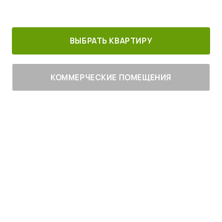
30 минут от
Благоустроенный
Все корпуса
м. Котельники
г. Лыткарино
сданы
ВЫБРАТЬ КВАРТИРУ
КОММЕРЧЕСКИЕ ПОМЕЩЕНИЯ
Живите
с комфортом