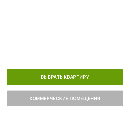
Просыпайтесь под пение птиц
4
от
млн руб.
30 минут от
Благоустроенный
Все корпуса
м. Котельники
г. Лыткарино
сданы
ВЫБРАТЬ КВАРТИРУ
КОММЕРЧЕСКИЕ ПОМЕЩЕНИЯ