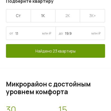
Подберите квартиру
Ст
1К
2К
3К+
от
млн ₽
до
млн ₽
Найдено 23 квартиры
Микрорайон с достойным
уровнем комфорта
30
15