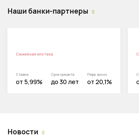
Наши банки-партнеры
Семейная ипотека
С
Ставка
Срок кредита
Перв. взнос
С
от 5,99%
до 30 лет
от 20,1%
Новости