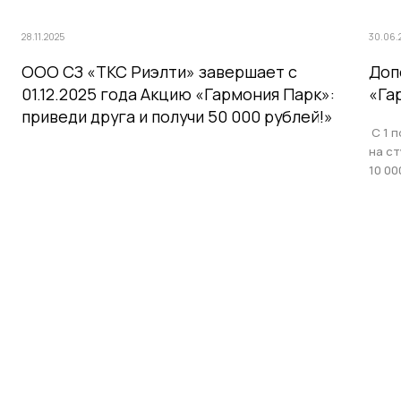
28.11.2025
30.06.
ООО СЗ «ТКС Риэлти» завершает с
Доп
01.12.2025 года Акцию «Гармония Парк»:
«Га
приведи друга и получи 50 000 рублей!»
С 1 п
на с
10 00