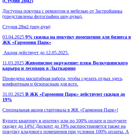
(Студия 28м2)
Доступна покупка с ремонтом и мебелью от Застройщика
(представлены фотографии шоу-рума).
Студия 28м2 (шоу-рум)
03.04.2025
9% скидка на покупку помещения для бизнеса в
ЖК «Гармония Парк»
Акция действует до 12.05.2025.
11.03.2025
Живописное окружение: пляж Волкушинского
карьера и лесопарк в Лыткарино
Проведена масштабная работа, чтобы сделать отдых здесь
комфортным и безопасным для всех.
31.01.2025
В ЖК «Гармония Парк» действуют скидки до
19%
Специальная акция стартовала в ЖК «Гармония Парк»!
Купите квартиру в ипотеку или по 100% оплате и получите
скидку до 14%! Дисконт до 19% распространяется также на
покупку кладового помещения при условии 100% оплаты. А