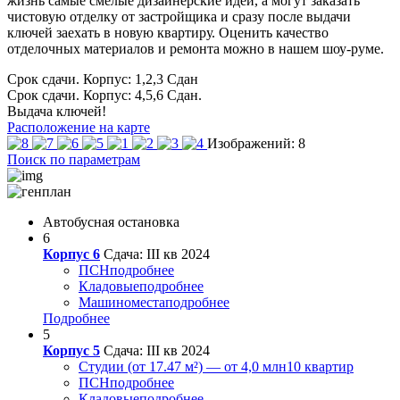
жизнь самые смелые дизайнерские идеи, а могут заказать
чистовую отделку от застройщика и сразу после выдачи
ключей заехать в новую квартиру. Оценить качество
отделочных материалов и ремонта можно в нашем шоу-руме.
Срок сдачи. Корпус: 1,2,3
Сдан
Срок сдачи. Корпус: 4,5,6
Сдан.
Выдача ключей!
Расположение на карте
Изображений: 8
Поиск по параметрам
Автобусная остановка
6
Корпус 6
Сдача: III кв 2024
ПСН
подробнее
Кладовые
подробнее
Машиноместа
подробнее
Подробнее
5
Корпус 5
Сдача: III кв 2024
Студии (от 17.47 м²) — от 4,0 млн
10 квартир
ПСН
подробнее
Кладовые
подробнее