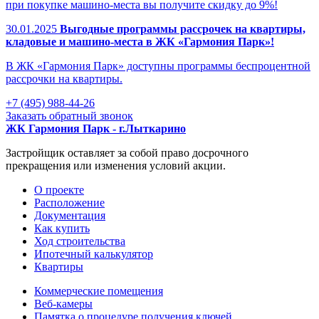
при покупке машино-места вы получите скидку до 9%!
30.01.2025
Выгодные программы рассрочек на квартиры,
кладовые и машино-места в ЖК «Гармония Парк»!
В ЖК «Гармония Парк» доступны программы беспроцентной
рассрочки на квартиры.
+7 (495) 988-44-26
Заказать обратный звонок
ЖК Гармония Парк - г.Лыткарино
Застройщик оставляет за собой право досрочного
прекращения или изменения условий акции.
О проекте
Раcположение
Документация
Как купить
Ход строительства
Ипотечный калькулятор
Квартиры
Коммерческие помещения
Веб-камеры
Памятка о процедуре получения ключей