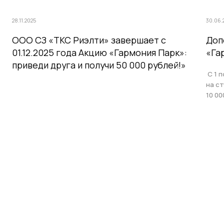
28.11.2025
30.06.
ООО СЗ «ТКС Риэлти» завершает с
Доп
01.12.2025 года Акцию «Гармония Парк»:
«Га
приведи друга и получи 50 000 рублей!»
С 1 п
на с
10 00