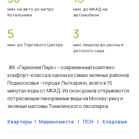
мин. на авто до метро
мин. до МКАД на
Котельники
автомобиле
5
3
мин. до Торгового Центра
мин. пешком до школы и
детского сада
ЖК «Гармония Парк» - современный комплекс
комфорт-класса в одном из самых зеленых районов
Подмосковья - городе Лыткарино, всего в 15
минутах езды от МКАД. Из окон домов открываются
потрясающие панорамные виды на Москву-реку и
зеленые массивы Томилинского лесопарка.
Квартиры
|
Машиноместа
|
ПСН
|
Кладовые