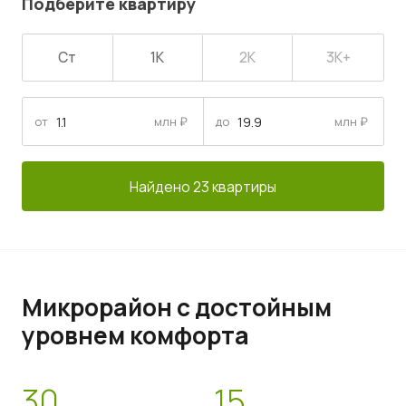
Подберите квартиру
Ст
1К
2К
3К+
от
млн ₽
до
млн ₽
Найдено 23 квартиры
Микрорайон с достойным
уровнем комфорта
30
15