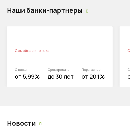
Наши банки-партнеры
Семейная ипотека
С
Ставка
Срок кредита
Перв. взнос
С
от 5,99%
до 30 лет
от 20,1%
Новости