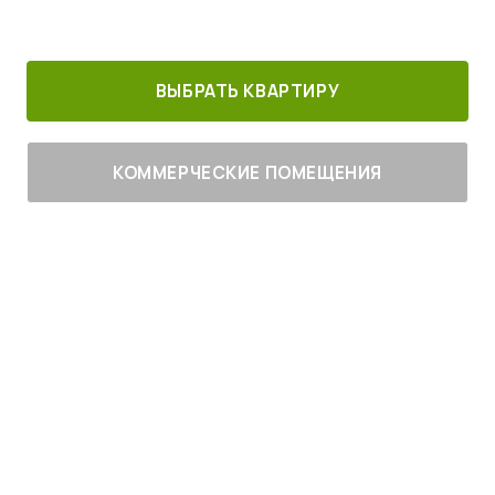
30 минут от
Благоустроенный
Все корпуса
м. Котельники
г. Лыткарино
сданы
ВЫБРАТЬ КВАРТИРУ
КОММЕРЧЕСКИЕ ПОМЕЩЕНИЯ
Живите
с комфортом