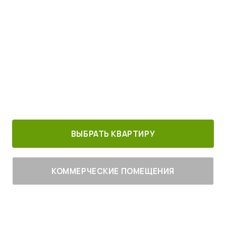
Просыпайтесь под пение птиц
4
от
млн руб.
30 минут от
Благоустроенный
Все корпуса
м. Котельники
г. Лыткарино
сданы
ВЫБРАТЬ КВАРТИРУ
КОММЕРЧЕСКИЕ ПОМЕЩЕНИЯ