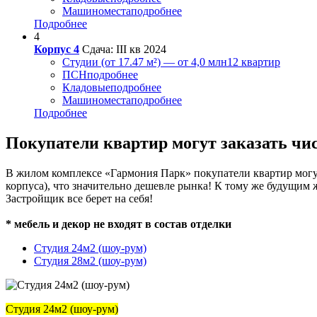
Машиноместа
подробнее
Подробнее
4
Корпус 4
Сдача: III кв 2024
Студии (от 17.47 м²) — от 4,0 млн
12 квартир
ПСН
подробнее
Кладовые
подробнее
Машиноместа
подробнее
Подробнее
Покупатели квартир могут заказать чи
В жилом комплексе «Гармония Парк» покупатели квартир могут 
корпуса), что значительно дешевле рынка! К тому же будущим
Застройщик все берет на себя!
* мебель и декор не входят в состав отделки
Студия 24м2 (шоу-рум)
Студия 28м2 (шоу-рум)
Студия 24м2 (шоу-рум)