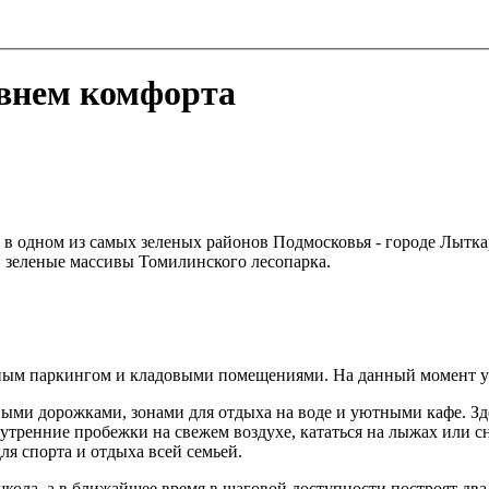
внем комфорта
в одном из самых зеленых районов Подмосковья - городе Лыткар
 зеленые массивы Томилинского лесопарка.
мным паркингом и кладовыми помещениями. На данный момент уж
ыми дорожками, зонами для отдыха на воде и уютными кафе. Зде
тренние пробежки на свежем воздухе, кататься на лыжах или сн
ля спорта и отдыха всей семьей.
ола, а в ближайшее время в шаговой доступности построят два д