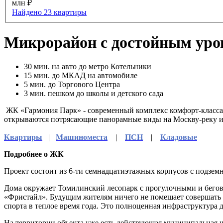
млн ₽
Найдено 23 квартиры
Микрорайон с достойным уро
30
мин. на авто до метро Котельники
15
мин. до МКАД на автомобиле
5
мин. до Торгового Центра
3
мин. пешком до школы и детского сада
ЖК «Гармония Парк» - современный комплекс комфорт-класса 
открываются потрясающие панорамные виды на Москву-реку и
Квартиры
|
Машиноместа
|
ПСН
|
Кладовые
Подробнее о ЖК
Проект состоит из 6-ти семнадцатиэтажных корпусов с подзе
Дома окружает Томилинский лесопарк с прогулочными и бегов
«Фристайл». Будущим жителям ничего не помешает совершать у
спорта в теплое время года. Это полноценная инфраструктура д
На территории объекта уже есть действующая муниципальная шк