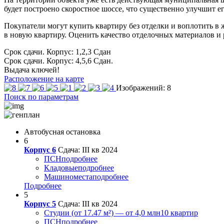
будет построено скоростное шоссе, что существенно улучшит е
Покупатели могут купить квартиру без отделки и воплотить в ж
в новую квартиру. Оценить качество отделочных материалов и
Срок сдачи. Корпус: 1,2,3
Сдан
Срок сдачи. Корпус: 4,5,6
Сдан.
Выдача ключей!
Расположение на карте
Изображений: 8
Поиск по параметрам
Автобусная остановка
6
Корпус 6
Сдача: III кв 2024
ПСН
подробнее
Кладовые
подробнее
Машиноместа
подробнее
Подробнее
5
Корпус 5
Сдача: III кв 2024
Студии (от 17.47 м²) — от 4,0 млн
10 квартир
ПСН
подробнее