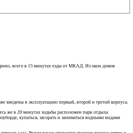
ино, всего в 15 минутах езды от МКАД. Из окон домов
е введены в эксплуатацию первый, второй и третий корпуса.
сь же в 20 минутах ходьбы расположен парк отдыха
оуборде, купаться, загорать и заниматься водными видами
етских сада. Рядом также откроется станция легкого метро и