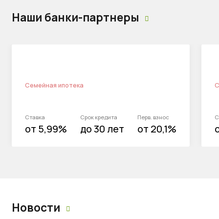
Наши банки-партнеры
Семейная ипотека
С
Ставка
Срок кредита
Перв. взнос
С
от 5,99%
до 30 лет
от 20,1%
Новости