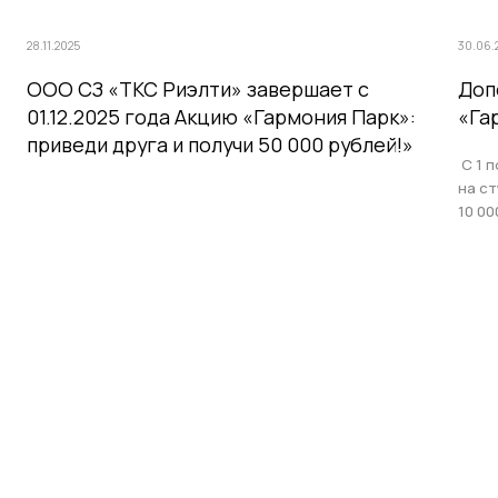
28.11.2025
30.06.
ООО СЗ «ТКС Риэлти» завершает с
Доп
01.12.2025 года Акцию «Гармония Парк»:
«Га
приведи друга и получи 50 000 рублей!»
С 1 п
на с
10 00