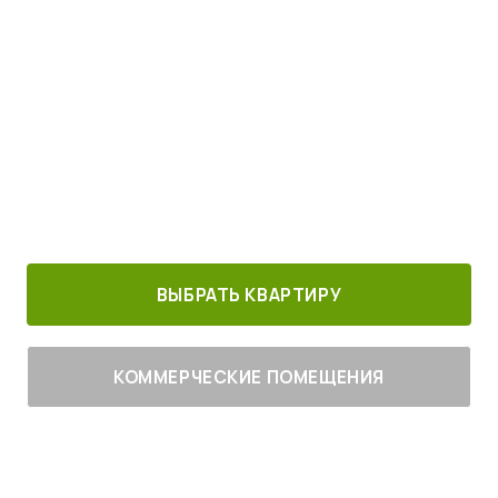
Просыпайтесь под пение птиц
4
от
млн руб.
30 минут от
Благоустроенный
Все корпуса
м. Котельники
г. Лыткарино
сданы
ВЫБРАТЬ КВАРТИРУ
КОММЕРЧЕСКИЕ ПОМЕЩЕНИЯ