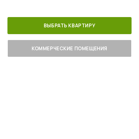
30 минут от
Благоустроенный
Все корпуса
м. Котельники
г. Лыткарино
сданы
ВЫБРАТЬ КВАРТИРУ
КОММЕРЧЕСКИЕ ПОМЕЩЕНИЯ
Живите
с комфортом