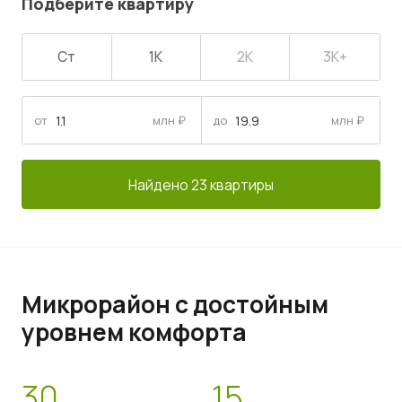
Подберите квартиру
Ст
1К
2К
3К+
от
млн ₽
до
млн ₽
Найдено 23 квартиры
Микрорайон с достойным
уровнем комфорта
30
15