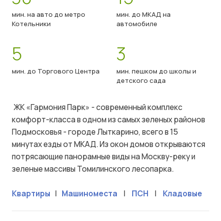
мин. на авто до метро
мин. до МКАД на
Котельники
автомобиле
5
3
мин. до Торгового Центра
мин. пешком до школы и
детского сада
ЖК «Гармония Парк» - современный комплекс
комфорт-класса в одном из самых зеленых районов
Подмосковья - городе Лыткарино, всего в 15
минутах езды от МКАД. Из окон домов открываются
потрясающие панорамные виды на Москву-реку и
зеленые массивы Томилинского лесопарка.
Квартиры
|
Машиноместа
|
ПСН
|
Кладовые