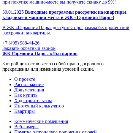
при покупке машино-места вы получите скидку до 9%!
30.01.2025
Выгодные программы рассрочек на квартиры,
кладовые и машино-места в ЖК «Гармония Парк»!
В ЖК «Гармония Парк» доступны программы беспроцентной
рассрочки на квартиры.
+7 (495) 988-44-26
Заказать обратный звонок
ЖК Гармония Парк - г.Лыткарино
Застройщик оставляет за собой право досрочного
прекращения или изменения условий акции.
О проекте
Раcположение
Документация
Как купить
Ход строительства
Ипотечный калькулятор
Квартиры
Коммерческие помещения
Веб-камеры
Памятка о процедуре получения ключей