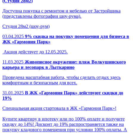
(Студия 28м2)
Доступна покупка с ремонтом и мебелью от Застройщика
(представлены фотографии шоу-рума).
Студия 28м2 (шоу-рум)
03.04.2025
9% скидка на покупку помещения для бизнеса в
ЖК «Гармония Парк»
Акция действует до 12.05.2025.
11.03.2025
Живописное окружение: пляж Волкушинского
карьера и лесопарк в Лыткарино
Проведена масштабная работа, чтобы сделать отдых здесь
комфортным и безопасным для всех.
31.01.2025
В ЖК «Гармония Парк» действуют скидки до
19%
Специальная акция стартовала в ЖК «Гармония Парк»!
Купите квартиру в ипотеку или по 100% оплате и получите
скидку до 14%! Дисконт до 19% распространяется также на
покупку кладового помещения при условии 100% оплаты. А