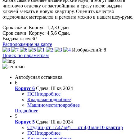
жизнь самые смелые дизайнерские идеи, а могут заказать
чистовую отделку от застройщика и сразу после выдачи
ключей заехать в новую квартиру. Оценить качество
отделочных материалов и ремонта можно в нашем шоу-руме.
Срок сдачи. Корпус: 1,2,3
Сдан
Срок сдачи. Корпус: 4,5,6
Сдан.
Выдача ключей!
Расположение на карте
Изображений: 8
Поиск по параметрам
Автобусная остановка
6
Корпус 6
Сдача: III кв 2024
ПСН
подробнее
Кладовые
подробнее
Машиноместа
подробнее
Подробнее
5
Корпус 5
Сдача: III кв 2024
Студии (от 17.47 м²) — от 4,0 млн
10 квартир
ПСН
подробнее
Кладовые
подробнее