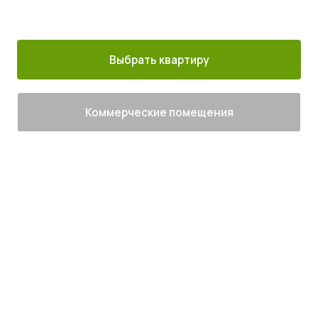
30 минут от
Благоустроенный
Все корпуса
м. Котельники
г. Лыткарино
сданы
Выбрать квартиру
Коммерческие помещения
Живите