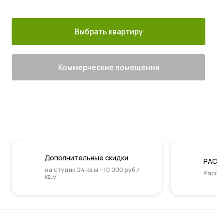
м. Котельники
г. Лыткарино
сданы
Выбрать квартиру
Коммерческие помещения
Дополнительные скидки
РАС
на студии 24 кв.м - 10 000 руб./
Расс
кв.м