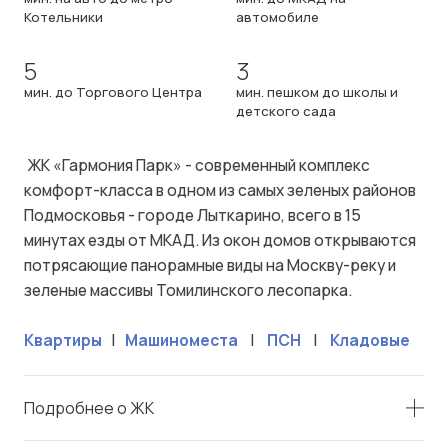
Котельники
автомобиле
5
3
мин. до Торгового Центра
мин. пешком до школы и
детского сада
ЖК «Гармония Парк» - современный комплекс
комфорт-класса в одном из самых зеленых районов
Подмосковья - городе Лыткарино, всего в 15
минутах езды от МКАД. Из окон домов открываются
потрясающие панорамные виды на Москву-реку и
зеленые массивы Томилинского лесопарка.
Квартиры
|
Машиноместа
|
ПСН
|
Кладовые
Подробнее о ЖК