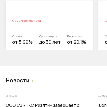
Семейная ипотека
С
Ставка
Срок кредита
Перв. взнос
С
от 5,99%
до 30 лет
от 20,1%
Новости
28.11.2025
30.06.
ООО СЗ «ТКС Риэлти» завершает с
Доп