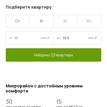
Подберите квартиру
Ст
1К
2К
3К+
от
млн ₽
до
млн ₽
Найдено 23 квартиры
Микрорайон с достойным уровнем
комфорта
30
15
мин. на авто до метро
мин. до МКАД на