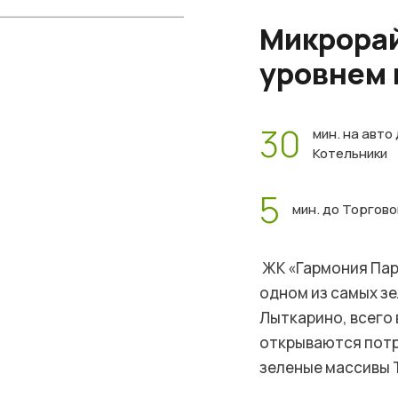
Микрорай
уровнем
30
мин. на авто
Котельники
5
мин. до Торгов
ЖК «Гармония Пар
одном из самых з
Лыткарино, всего 
открываются потр
зеленые массивы 