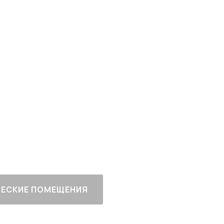
рт-класса
 Москвы
ный
Все корпуса
сданы
ЕСКИЕ ПОМЕЩЕНИЯ