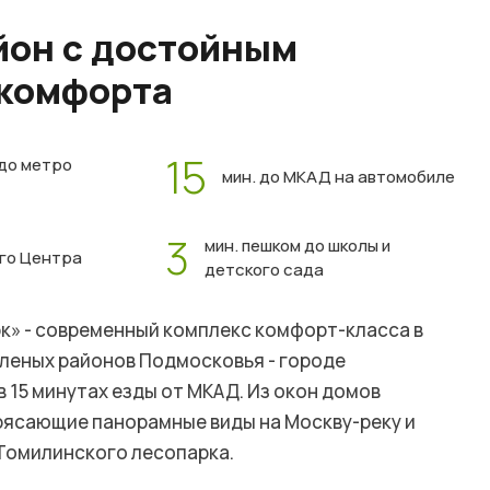
он с достойным
 комфорта
15
 до метро
мин. до МКАД на автомобиле
3
мин. пешком до школы и
ого Центра
детского сада
к» - современный комплекс комфорт-класса в
еленых районов Подмосковья - городе
в 15 минутах езды от МКАД. Из окон домов
ясающие панорамные виды на Москву-реку и
Томилинского лесопарка.