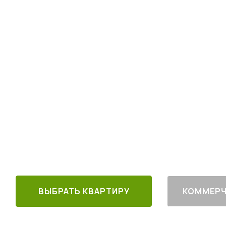
Квартиры комфо
в 30 минутах от
4
от
млн руб.
30 минут от
Благоустроен
м. Котельники
г. Лыткарино
ВЫБРАТЬ КВАРТИРУ
КОММЕРЧ