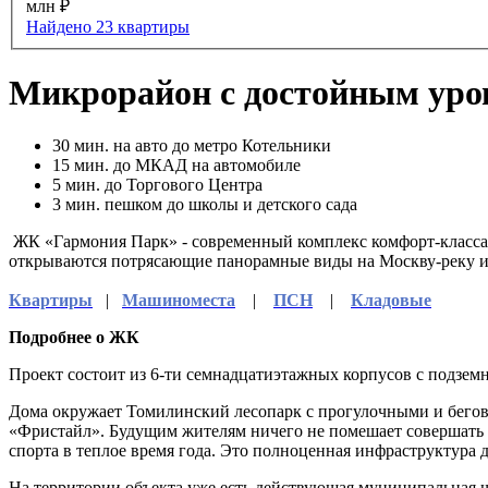
млн ₽
Найдено 23 квартиры
Микрорайон с достойным уро
30
мин. на авто до метро Котельники
15
мин. до МКАД на автомобиле
5
мин. до Торгового Центра
3
мин. пешком до школы и детского сада
ЖК «Гармония Парк» - современный комплекс комфорт-класса 
открываются потрясающие панорамные виды на Москву-реку и
Квартиры
|
Машиноместа
|
ПСН
|
Кладовые
Подробнее о ЖК
Проект состоит из 6-ти семнадцатиэтажных корпусов с подзе
Дома окружает Томилинский лесопарк с прогулочными и бегов
«Фристайл». Будущим жителям ничего не помешает совершать у
спорта в теплое время года. Это полноценная инфраструктура д
На территории объекта уже есть действующая муниципальная шк