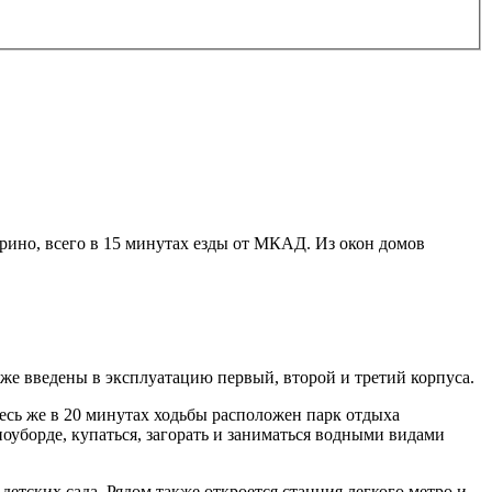
ино, всего в 15 минутах езды от МКАД. Из окон домов
е введены в эксплуатацию первый, второй и третий корпуса.
сь же в 20 минутах ходьбы расположен парк отдыха
оуборде, купаться, загорать и заниматься водными видами
етских сада. Рядом также откроется станция легкого метро и