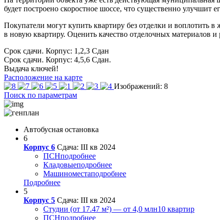
будет построено скоростное шоссе, что существенно улучшит е
Покупатели могут купить квартиру без отделки и воплотить в ж
в новую квартиру. Оценить качество отделочных материалов и
Срок сдачи. Корпус: 1,2,3
Сдан
Срок сдачи. Корпус: 4,5,6
Сдан.
Выдача ключей!
Расположение на карте
Изображений: 8
Поиск по параметрам
Автобусная остановка
6
Корпус 6
Сдача: III кв 2024
ПСН
подробнее
Кладовые
подробнее
Машиноместа
подробнее
Подробнее
5
Корпус 5
Сдача: III кв 2024
Студии (от 17.47 м²) — от 4,0 млн
10 квартир
ПСН
подробнее