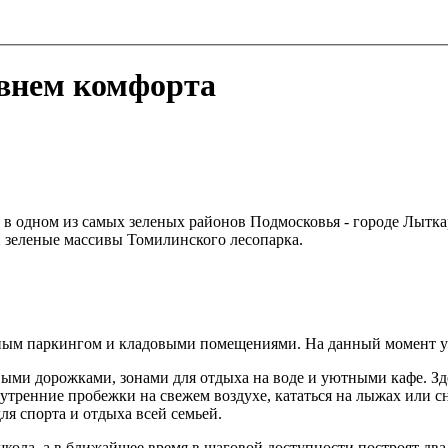
внем комфорта
в одном из самых зеленых районов Подмосковья - городе Лыткар
 зеленые массивы Томилинского лесопарка.
мным паркингом и кладовыми помещениями. На данный момент уж
ыми дорожками, зонами для отдыха на воде и уютными кафе. Зде
тренние пробежки на свежем воздухе, кататься на лыжах или сн
ля спорта и отдыха всей семьей.
ола, а в ближайшее время в шаговой доступности построят два д