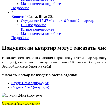
Машиноместа
подробнее
Подробнее
4
Корпус 4
Сдача: III кв 2024
Студии (от 17.47 м²) — от 4,0 млн
12 квартир
ПСН
подробнее
Кладовые
подробнее
Машиноместа
подробнее
Подробнее
Покупатели квартир могут заказать чи
В жилом комплексе «Гармония Парк» покупатели квартир могут 
корпуса), что значительно дешевле рынка! К тому же будущим
Застройщик все берет на себя!
* мебель и декор не входят в состав отделки
Студия 24м2 (шоу-рум)
Студия 28м2 (шоу-рум)
Студия 24м2 (шоу-рум)