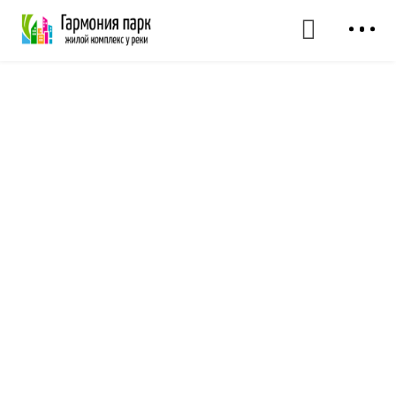
Квартиры комфорт-
класса
в 30 минутах от Москвы
4
от
млн руб.