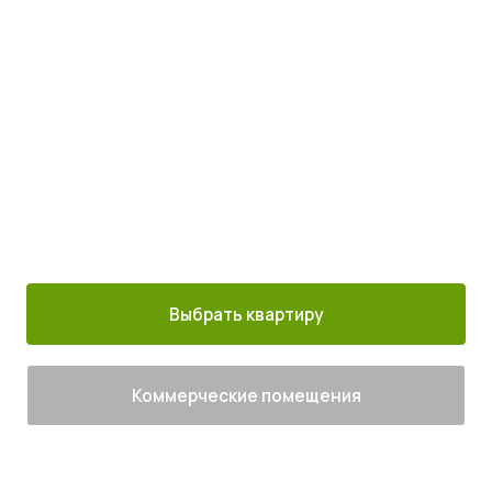
с комфортом
Просыпайтесь под пение птиц
4
от
млн руб.
30 минут от
Благоустроенный
Все корпуса
м. Котельники
г. Лыткарино
сданы
Выбрать квартиру
Коммерческие помещения