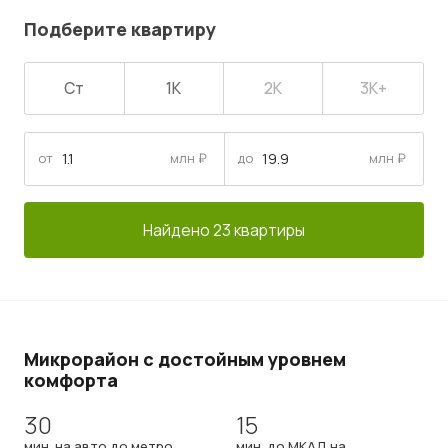
Подберите квартиру
Ст
1К
2К
3К+
от
млн ₽
до
млн ₽
Найдено 23 квартиры
Микрорайон с достойным уровнем
комфорта
30
15
мин. на авто до метро
мин. до МКАД на