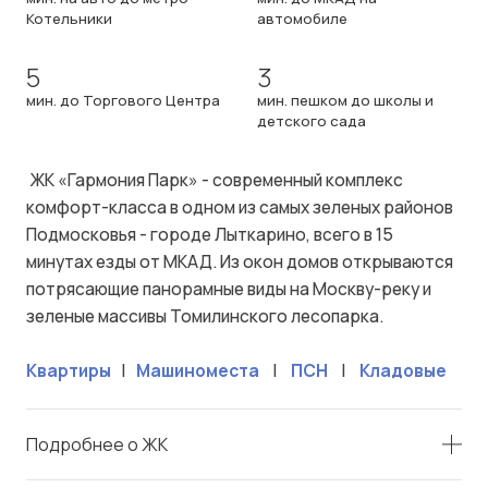
Котельники
автомобиле
5
3
мин. до Торгового Центра
мин. пешком до школы и
детского сада
ЖК «Гармония Парк» - современный комплекс
комфорт-класса в одном из самых зеленых районов
Подмосковья - городе Лыткарино, всего в 15
минутах езды от МКАД. Из окон домов открываются
потрясающие панорамные виды на Москву-реку и
зеленые массивы Томилинского лесопарка.
Квартиры
|
Машиноместа
|
ПСН
|
Кладовые
Подробнее о ЖК