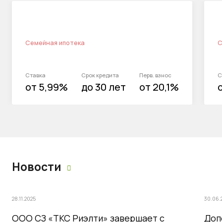
Семейная ипотека
С
Ставка
Срок кредита
Перв. взнос
С
от 5,99%
до 30 лет
от 20,1%
Новости
28.11.2025
30.06.
ООО СЗ «ТКС Риэлти» завершает с
Доп