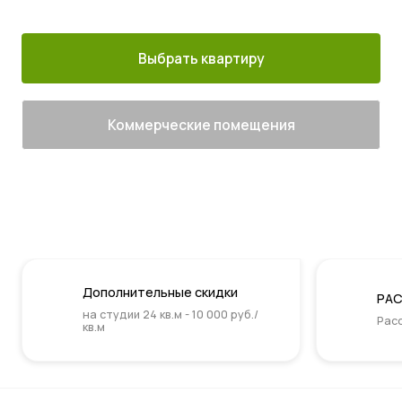
м. Котельники
г. Лыткарино
сданы
Выбрать квартиру
Коммерческие помещения
Дополнительные скидки
РАС
на студии 24 кв.м - 10 000 руб./
Расс
кв.м