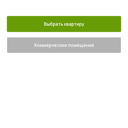
30 минут от
Благоустроенный
Все корпуса
м. Котельники
г. Лыткарино
сданы
Выбрать квартиру
Коммерческие помещения
Живите