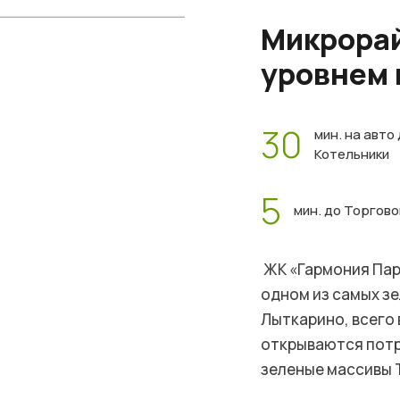
Микрорай
уровнем
30
мин. на авто
Котельники
5
мин. до Торгов
ЖК «Гармония Пар
одном из самых з
Лыткарино, всего 
открываются потр
зеленые массивы 