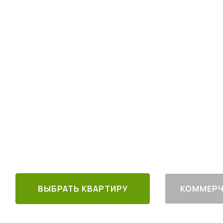
Квартиры комфо
в 30 минутах от
4
от
млн руб.
30 минут от
Благоустроен
м. Котельники
г. Лыткарино
ВЫБРАТЬ КВАРТИРУ
КОММЕРЧ