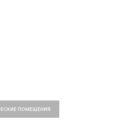
рт-класса
 Москвы
ный
Все корпуса
сданы
ЕСКИЕ ПОМЕЩЕНИЯ