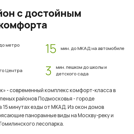
он с достойным
 комфорта
15
 до метро
мин. до МКАД на автомобиле
3
мин. пешком до школы и
ого Центра
детского сада
к» - современный комплекс комфорт-класса в
еленых районов Подмосковья - городе
в 15 минутах езды от МКАД. Из окон домов
ясающие панорамные виды на Москву-реку и
Томилинского лесопарка.