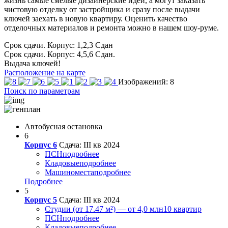
жизнь самые смелые дизайнерские идеи, а могут заказать
чистовую отделку от застройщика и сразу после выдачи
ключей заехать в новую квартиру. Оценить качество
отделочных материалов и ремонта можно в нашем шоу-руме.
Срок сдачи. Корпус: 1,2,3
Сдан
Срок сдачи. Корпус: 4,5,6
Сдан.
Выдача ключей!
Расположение на карте
Изображений: 8
Поиск по параметрам
Автобусная остановка
6
Корпус 6
Сдача: III кв 2024
ПСН
подробнее
Кладовые
подробнее
Машиноместа
подробнее
Подробнее
5
Корпус 5
Сдача: III кв 2024
Студии (от 17.47 м²) — от 4,0 млн
10 квартир
ПСН
подробнее
Кладовые
подробнее