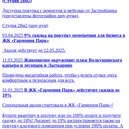
(Студия 28м2)
Доступна покупка с ремонтом и мебелью от Застройщика
(представлены фотографии шоу-рума).
Студия 28м2 (шоу-рум)
03.04.2025
9% скидка на покупку помещения для бизнеса в
ЖК «Гармония Парк»
Акция действует до 12.05.2025.
11.03.2025
Живописное окружение: пляж Волкушинского
карьера и лесопарк в Лыткарино
Проведена масштабная работа, чтобы сделать отдых здесь
комфортным и безопасным для всех.
31.01.2025
В ЖК «Гармония Парк» действуют скидки до
19%
Специальная акция стартовала в ЖК «Гармония Парк»!
Купите квартиру в ипотеку или по 100% оплате и получите
скидку до 14%! Дисконт до 19% распространяется также на
покупку кладового помещения при условии 100% оплаты. А