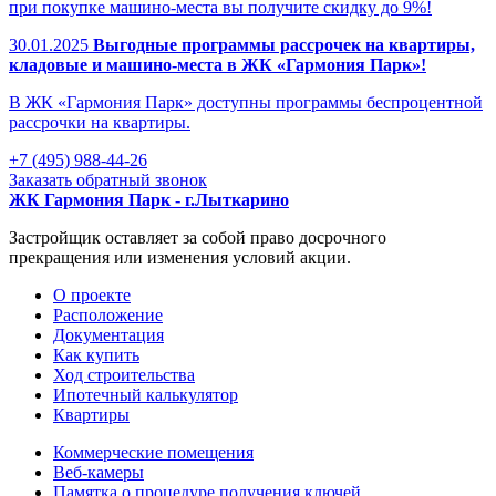
при покупке машино-места вы получите скидку до 9%!
30.01.2025
Выгодные программы рассрочек на квартиры,
кладовые и машино-места в ЖК «Гармония Парк»!
В ЖК «Гармония Парк» доступны программы беспроцентной
рассрочки на квартиры.
+7 (495) 988-44-26
Заказать обратный звонок
ЖК Гармония Парк - г.Лыткарино
Застройщик оставляет за собой право досрочного
прекращения или изменения условий акции.
О проекте
Раcположение
Документация
Как купить
Ход строительства
Ипотечный калькулятор
Квартиры
Коммерческие помещения
Веб-камеры
Памятка о процедуре получения ключей