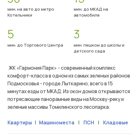
мин. на авто до метро
мин. до МКАД на
Котельники
автомобиле
5
3
мин. до Торгового Центра
мин. пешком до школы и
детского сада
ЖК «Гармония Парк» - современный комплекс
комфорт-класса в одном из самых зеленых районов
Подмосковья - городе Лыткарино, всего в 15
минутах езды от МКАД. Из окон домов открываются
потрясающие панорамные виды на Москву-реку и
зеленые массивы Томилинского лесопарка.
Квартиры
|
Машиноместа
|
ПСН
|
Кладовые