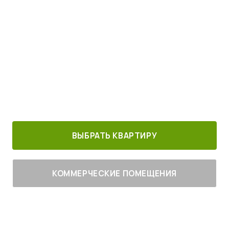
Просыпайтесь под пение птиц
4
от
млн руб.
30 минут от
Благоустроенный
Все корпуса
м. Котельники
г. Лыткарино
сданы
ВЫБРАТЬ КВАРТИРУ
КОММЕРЧЕСКИЕ ПОМЕЩЕНИЯ