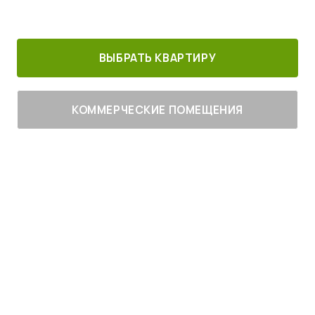
30 минут от
Благоустроенный
Все корпуса
м. Котельники
г. Лыткарино
сданы
ВЫБРАТЬ КВАРТИРУ
КОММЕРЧЕСКИЕ ПОМЕЩЕНИЯ
Живите
с комфортом