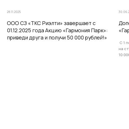
28.11.2025
30.06.
ООО СЗ «ТКС Риэлти» завершает с
Доп
01.12.2025 года Акцию «Гармония Парк»:
«Га
приведи друга и получи 50 000 рублей!»
С 1 п
на с
10 00