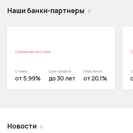
Наши банки-партнеры
Семейная ипотека
С
Ставка
Срок кредита
Перв. взнос
С
от 5,99%
до 30 лет
от 20,1%
Новости