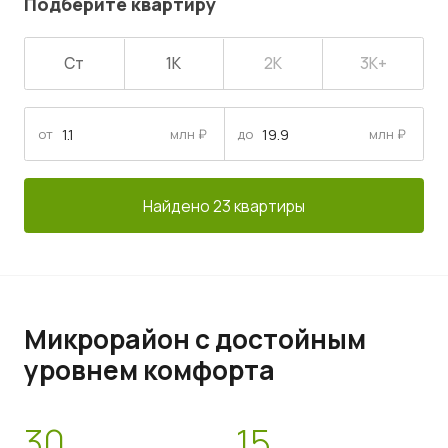
Подберите квартиру
Ст
1К
2К
3К+
от
млн ₽
до
млн ₽
Найдено 23 квартиры
Микрорайон с достойным
уровнем комфорта
30
15