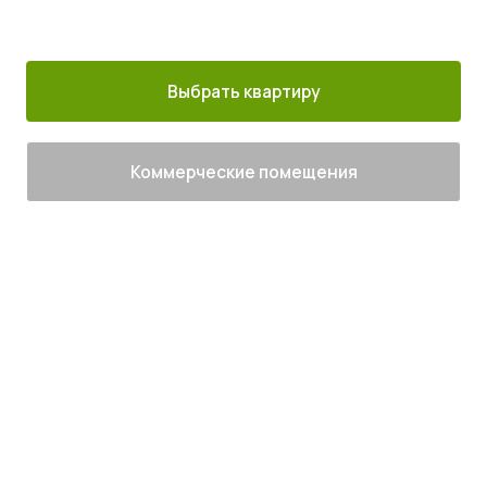
30 минут от
Благоустроенный
Все корпуса
м. Котельники
г. Лыткарино
сданы
Выбрать квартиру
Коммерческие помещения
Живите