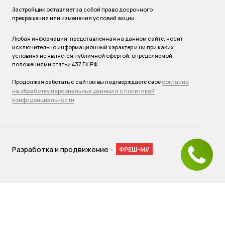
Застройщик оставляет за собой право досрочного
прекращения или изменения условий акции.
Любая информация, представленная на данном сайте, носит
исключительно информационный характер и ни при каких
условиях не является публичной офертой, определяемой
положениями статьи 437 ГК РФ.
согласие
Продолжая работать с сайтом вы подтверждаете своё
на обработку персональных данных и с политикой
конфиденциальности
Разработка и продвижение -
ФРЕШ-М//
Мы используем файлы cookies для улучшения работы сайта.
Оставаясь на нашем сайте, вы соглашаетесь с условиями
использования файлов cookies. Чтобы ознакомиться с нашими
Положениями о конфиденциальности и об использовании