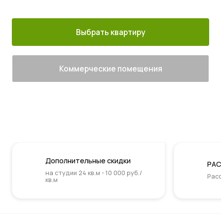
м. Котельники
г. Лыткарино
сданы
Выбрать квартиру
Коммерческие помещения
Дополнительные скидки
РАС
на студии 24 кв.м - 10 000 руб./
Расс
кв.м