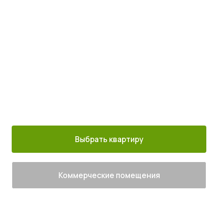
с комфортом
Просыпайтесь под пение птиц
4
от
млн руб.
30 минут от
Благоустроенный
Все корпуса
м. Котельники
г. Лыткарино
сданы
Выбрать квартиру
Коммерческие помещения