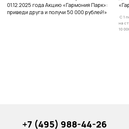
01.12.2025 года Акцию «Гармония Парк»:
«Га
приведи друга и получи 50 000 рублей!»
С 1 п
на с
10 00
+7 (495) 988-44-26