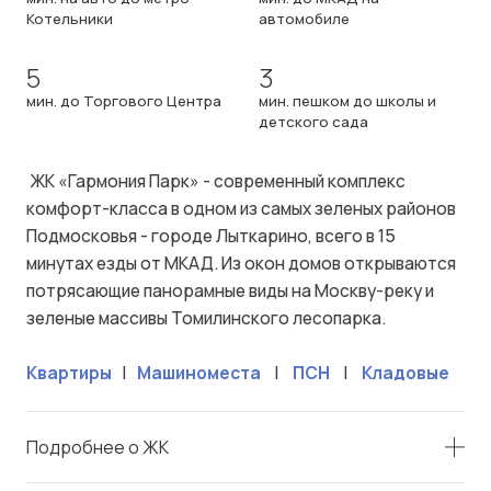
Котельники
автомобиле
5
3
мин. до Торгового Центра
мин. пешком до школы и
детского сада
ЖК «Гармония Парк» - современный комплекс
комфорт-класса в одном из самых зеленых районов
Подмосковья - городе Лыткарино, всего в 15
минутах езды от МКАД. Из окон домов открываются
потрясающие панорамные виды на Москву-реку и
зеленые массивы Томилинского лесопарка.
Квартиры
|
Машиноместа
|
ПСН
|
Кладовые
Подробнее о ЖК