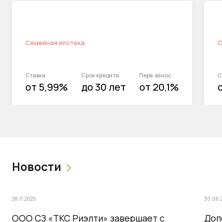
Семейная ипотека
С
Ставка
Срок кредита
Перв. взнос
С
от 5,99%
до 30 лет
от 20,1%
Новости
28.11.2025
30.06.
ООО СЗ «ТКС Риэлти» завершает с
Доп