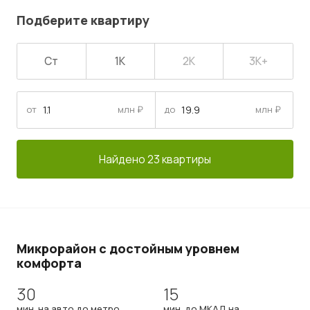
Подберите квартиру
Ст
1К
2К
3К+
от
млн ₽
до
млн ₽
Найдено 23 квартиры
Микрорайон с достойным уровнем
комфорта
30
15
мин. на авто до метро
мин. до МКАД на