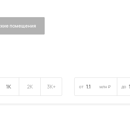
кие помещения
1К
2К
3К+
от
млн ₽
до