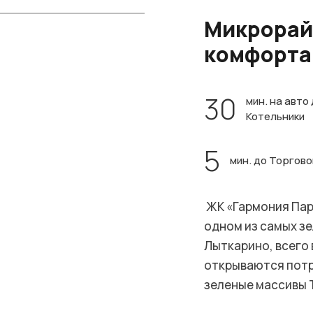
Микрорай
комфорта
30
мин. на авто
Котельники
5
мин. до Торгов
ЖК «Гармония Пар
одном из самых з
Лыткарино, всего 
открываются потр
зеленые массивы 