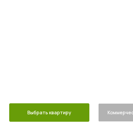
Квартиры комфо
в 30 минутах от
4
от
млн руб.
30 минут от
Благоустроен
м. Котельники
г. Лыткарино
Выбрать квартиру
Коммерчес