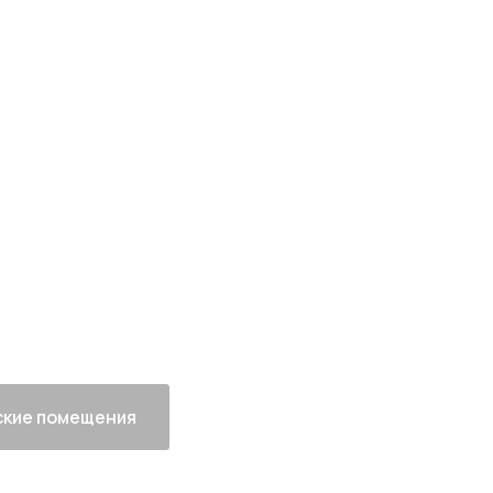
рт-класса
 Москвы
ный
Все корпуса
сданы
кие помещения