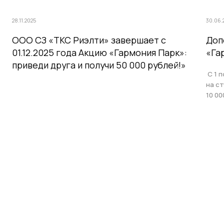
28.11.2025
30.06.
ООО СЗ «ТКС Риэлти» завершает с
Доп
01.12.2025 года Акцию «Гармония Парк»:
«Га
приведи друга и получи 50 000 рублей!»
С 1 п
на с
10 00