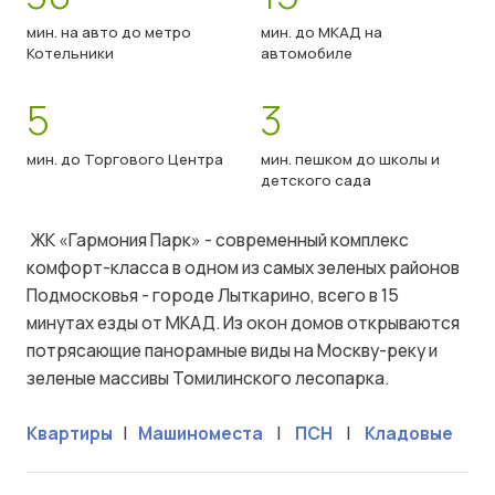
мин. на авто до метро
мин. до МКАД на
Котельники
автомобиле
5
3
мин. до Торгового Центра
мин. пешком до школы и
детского сада
ЖК «Гармония Парк» - современный комплекс
комфорт-класса в одном из самых зеленых районов
Подмосковья - городе Лыткарино, всего в 15
минутах езды от МКАД. Из окон домов открываются
потрясающие панорамные виды на Москву-реку и
зеленые массивы Томилинского лесопарка.
Квартиры
|
Машиноместа
|
ПСН
|
Кладовые