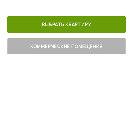
30 минут от
Благоустроенный
Все корпуса
м. Котельники
г. Лыткарино
сданы
ВЫБРАТЬ КВАРТИРУ
КОММЕРЧЕСКИЕ ПОМЕЩЕНИЯ
Живите
с комфортом