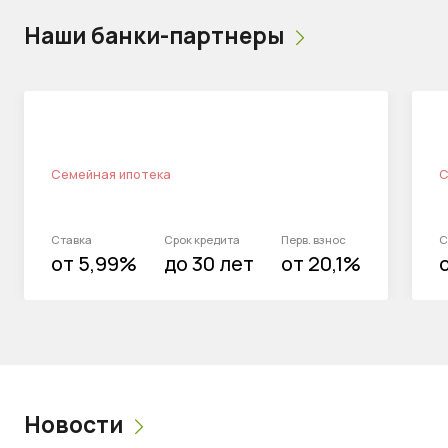
Наши банки-партнеры
Семейная ипотека
С
Ставка
Срок кредита
Перв. взнос
С
от 5,99%
до 30 лет
от 20,1%
Новости