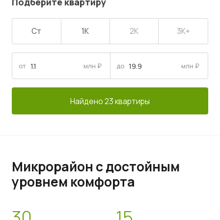
Подберите квартиру
Ст
1К
2К
3К+
от
млн ₽
до
млн ₽
Найдено 23 квартиры
Микрорайон с достойным
уровнем комфорта
30
15