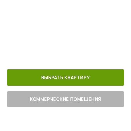
Просыпайтесь под пение птиц
4
от
млн руб.
30 минут от
Благоустроенный
Все корпуса
м. Котельники
г. Лыткарино
сданы
ВЫБРАТЬ КВАРТИРУ
КОММЕРЧЕСКИЕ ПОМЕЩЕНИЯ