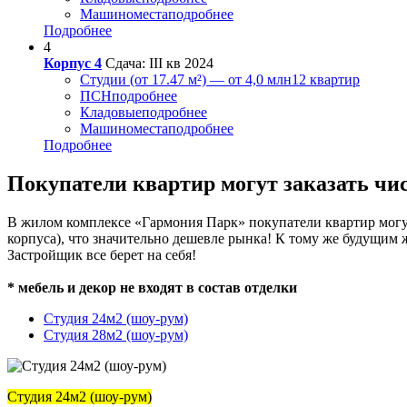
Машиноместа
подробнее
Подробнее
4
Корпус 4
Сдача: III кв 2024
Студии (от 17.47 м²) — от 4,0 млн
12 квартир
ПСН
подробнее
Кладовые
подробнее
Машиноместа
подробнее
Подробнее
Покупатели квартир могут заказать чи
В жилом комплексе «Гармония Парк» покупатели квартир могут 
корпуса), что значительно дешевле рынка! К тому же будущим
Застройщик все берет на себя!
* мебель и декор не входят в состав отделки
Студия 24м2 (шоу-рум)
Студия 28м2 (шоу-рум)
Студия 24м2 (шоу-рум)