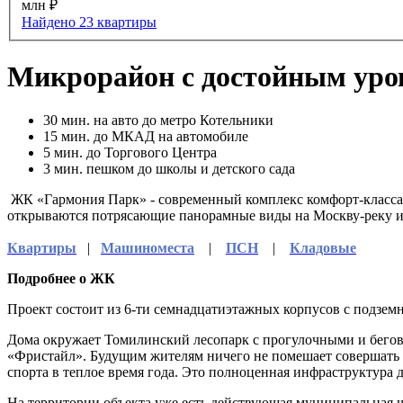
млн ₽
Найдено 23 квартиры
Микрорайон с достойным уро
30
мин. на авто до метро Котельники
15
мин. до МКАД на автомобиле
5
мин. до Торгового Центра
3
мин. пешком до школы и детского сада
ЖК «Гармония Парк» - современный комплекс комфорт-класса 
открываются потрясающие панорамные виды на Москву-реку и
Квартиры
|
Машиноместа
|
ПСН
|
Кладовые
Подробнее о ЖК
Проект состоит из 6-ти семнадцатиэтажных корпусов с подзе
Дома окружает Томилинский лесопарк с прогулочными и бегов
«Фристайл». Будущим жителям ничего не помешает совершать у
спорта в теплое время года. Это полноценная инфраструктура д
На территории объекта уже есть действующая муниципальная шк