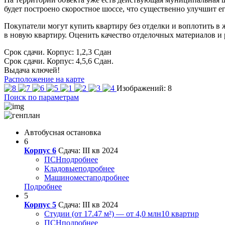
будет построено скоростное шоссе, что существенно улучшит е
Покупатели могут купить квартиру без отделки и воплотить в ж
в новую квартиру. Оценить качество отделочных материалов и
Срок сдачи. Корпус: 1,2,3
Сдан
Срок сдачи. Корпус: 4,5,6
Сдан.
Выдача ключей!
Расположение на карте
Изображений: 8
Поиск по параметрам
Автобусная остановка
6
Корпус 6
Сдача: III кв 2024
ПСН
подробнее
Кладовые
подробнее
Машиноместа
подробнее
Подробнее
5
Корпус 5
Сдача: III кв 2024
Студии (от 17.47 м²) — от 4,0 млн
10 квартир
ПСН
подробнее