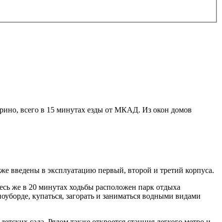
ино, всего в 15 минутах езды от МКАД. Из окон домов
е введены в эксплуатацию первый, второй и третий корпуса.
сь же в 20 минутах ходьбы расположен парк отдыха
оуборде, купаться, загорать и заниматься водными видами
етских сада. Рядом также откроется станция легкого метро и