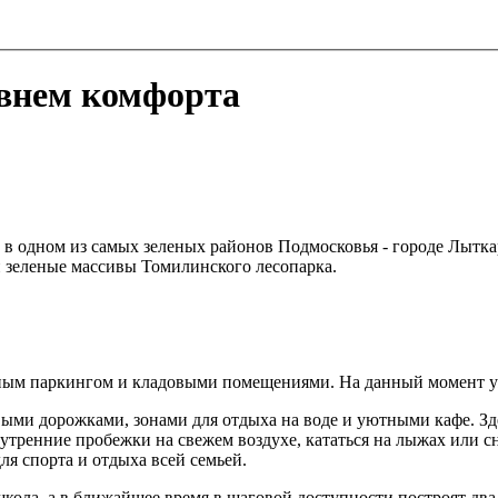
внем комфорта
в одном из самых зеленых районов Подмосковья - городе Лыткар
 зеленые массивы Томилинского лесопарка.
мным паркингом и кладовыми помещениями. На данный момент уж
ыми дорожками, зонами для отдыха на воде и уютными кафе. Зде
тренние пробежки на свежем воздухе, кататься на лыжах или сн
ля спорта и отдыха всей семьей.
ола, а в ближайшее время в шаговой доступности построят два д