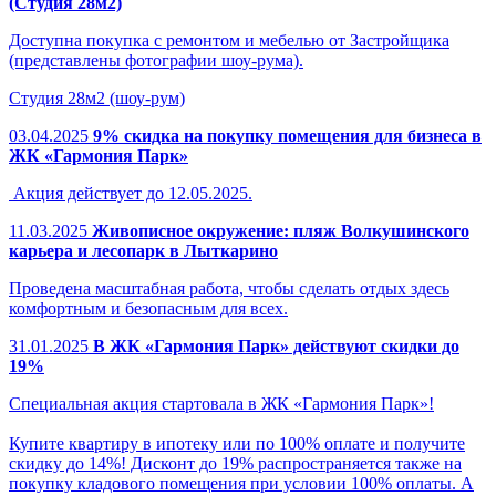
(Студия 28м2)
Доступна покупка с ремонтом и мебелью от Застройщика
(представлены фотографии шоу-рума).
Студия 28м2 (шоу-рум)
03.04.2025
9% скидка на покупку помещения для бизнеса в
ЖК «Гармония Парк»
Акция действует до 12.05.2025.
11.03.2025
Живописное окружение: пляж Волкушинского
карьера и лесопарк в Лыткарино
Проведена масштабная работа, чтобы сделать отдых здесь
комфортным и безопасным для всех.
31.01.2025
В ЖК «Гармония Парк» действуют скидки до
19%
Специальная акция стартовала в ЖК «Гармония Парк»!
Купите квартиру в ипотеку или по 100% оплате и получите
скидку до 14%! Дисконт до 19% распространяется также на
покупку кладового помещения при условии 100% оплаты. А