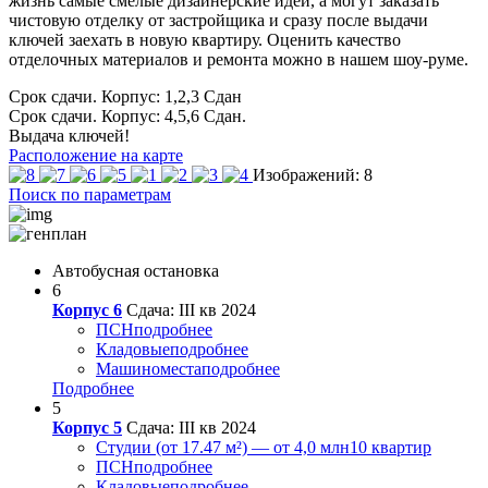
жизнь самые смелые дизайнерские идеи, а могут заказать
чистовую отделку от застройщика и сразу после выдачи
ключей заехать в новую квартиру. Оценить качество
отделочных материалов и ремонта можно в нашем шоу-руме.
Срок сдачи. Корпус: 1,2,3
Сдан
Срок сдачи. Корпус: 4,5,6
Сдан.
Выдача ключей!
Расположение на карте
Изображений: 8
Поиск по параметрам
Автобусная остановка
6
Корпус 6
Сдача: III кв 2024
ПСН
подробнее
Кладовые
подробнее
Машиноместа
подробнее
Подробнее
5
Корпус 5
Сдача: III кв 2024
Студии (от 17.47 м²) — от 4,0 млн
10 квартир
ПСН
подробнее
Кладовые
подробнее