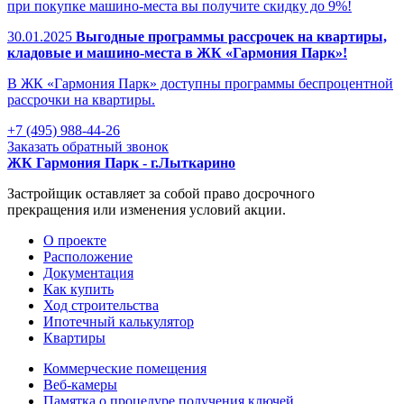
при покупке машино-места вы получите скидку до 9%!
30.01.2025
Выгодные программы рассрочек на квартиры,
кладовые и машино-места в ЖК «Гармония Парк»!
В ЖК «Гармония Парк» доступны программы беспроцентной
рассрочки на квартиры.
+7 (495) 988-44-26
Заказать обратный звонок
ЖК Гармония Парк - г.Лыткарино
Застройщик оставляет за собой право досрочного
прекращения или изменения условий акции.
О проекте
Раcположение
Документация
Как купить
Ход строительства
Ипотечный калькулятор
Квартиры
Коммерческие помещения
Веб-камеры
Памятка о процедуре получения ключей