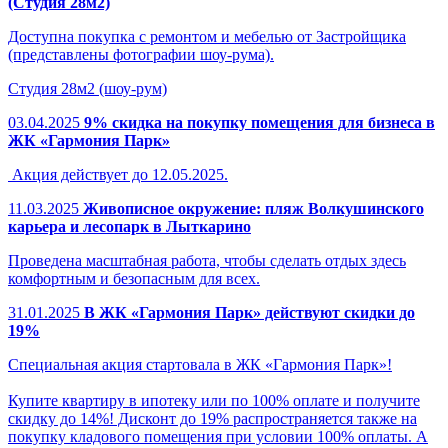
(Студия 28м2)
Доступна покупка с ремонтом и мебелью от Застройщика
(представлены фотографии шоу-рума).
Студия 28м2 (шоу-рум)
03.04.2025
9% скидка на покупку помещения для бизнеса в
ЖК «Гармония Парк»
Акция действует до 12.05.2025.
11.03.2025
Живописное окружение: пляж Волкушинского
карьера и лесопарк в Лыткарино
Проведена масштабная работа, чтобы сделать отдых здесь
комфортным и безопасным для всех.
31.01.2025
В ЖК «Гармония Парк» действуют скидки до
19%
Специальная акция стартовала в ЖК «Гармония Парк»!
Купите квартиру в ипотеку или по 100% оплате и получите
скидку до 14%! Дисконт до 19% распространяется также на
покупку кладового помещения при условии 100% оплаты. А