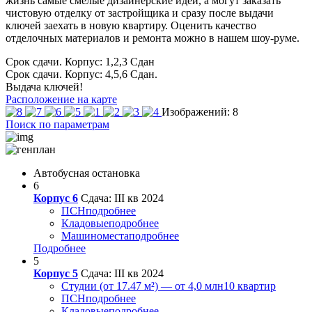
жизнь самые смелые дизайнерские идеи, а могут заказать
чистовую отделку от застройщика и сразу после выдачи
ключей заехать в новую квартиру. Оценить качество
отделочных материалов и ремонта можно в нашем шоу-руме.
Срок сдачи. Корпус: 1,2,3
Сдан
Срок сдачи. Корпус: 4,5,6
Сдан.
Выдача ключей!
Расположение на карте
Изображений: 8
Поиск по параметрам
Автобусная остановка
6
Корпус 6
Сдача: III кв 2024
ПСН
подробнее
Кладовые
подробнее
Машиноместа
подробнее
Подробнее
5
Корпус 5
Сдача: III кв 2024
Студии (от 17.47 м²) — от 4,0 млн
10 квартир
ПСН
подробнее
Кладовые
подробнее