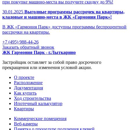
при покупке машино-места вы получите скидку до 9%!
30.01.2025
Выгодные программы рассрочек на квартиры,
кладовые и машино-места в ЖК «Гармония Парк»!
В ЖК «Гармония Парк» доступны программы беспроцентной
рассрочки на квартиры.
+7 (495) 988-44-26
Заказать обратный звонок
ЖК Гармония Парк - г.Лыткарино
Застройщик оставляет за собой право досрочного
прекращения или изменения условий акции.
О проекте
Раcположение
Документация
Как купить
Ход строительства
Ипотечный калькулятор
Квартиры
Коммерческие помещения
Веб-камеры
Памятка о процедуре получения ключей