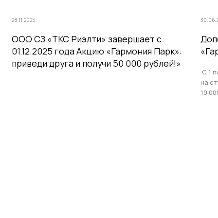
28.11.2025
30.06.
ООО СЗ «ТКС Риэлти» завершает с
Доп
01.12.2025 года Акцию «Гармония Парк»:
«Га
приведи друга и получи 50 000 рублей!»
С 1 п
на с
10 00