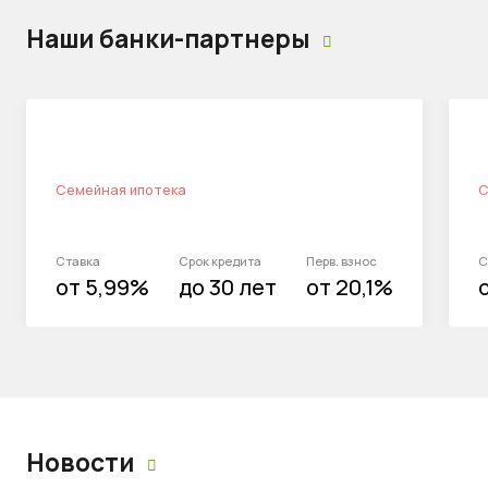
Наши банки-партнеры
Семейная ипотека
С
Ставка
Срок кредита
Перв. взнос
С
от 5,99%
до 30 лет
от 20,1%
Новости