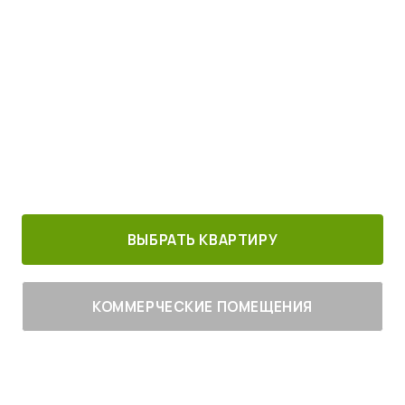
Просыпайтесь под пение птиц
4
от
млн руб.
30 минут от
Благоустроенный
Все корпуса
м. Котельники
г. Лыткарино
сданы
ВЫБРАТЬ КВАРТИРУ
КОММЕРЧЕСКИЕ ПОМЕЩЕНИЯ