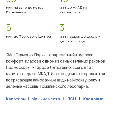
мин. на авто до метро
мин. до МКАД на
Котельники
автомобиле
5
3
мин. до Торгового Центра
мин. пешком до школы и
детского сада
ЖК «Гармония Парк» - современный комплекс
комфорт-класса в одном из самых зеленых районов
Подмосковья - городе Лыткарино, всего в 15
минутах езды от МКАД. Из окон домов открываются
потрясающие панорамные виды на Москву-реку и
зеленые массивы Томилинского лесопарка.
Квартиры
|
Машиноместа
|
ПСН
|
Кладовые