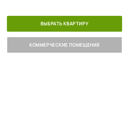
30 минут от
Благоустроенный
Все корпуса
м. Котельники
г. Лыткарино
сданы
ВЫБРАТЬ КВАРТИРУ
КОММЕРЧЕСКИЕ ПОМЕЩЕНИЯ
Живите
с комфортом