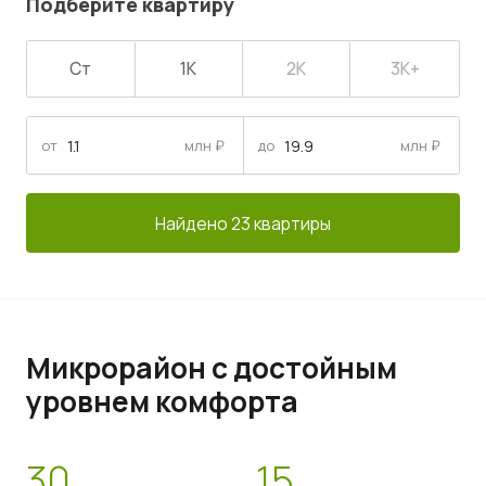
Подберите квартиру
Ст
1К
2К
3К+
от
млн ₽
до
млн ₽
Найдено 23 квартиры
Микрорайон с достойным
уровнем комфорта
30
15