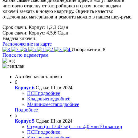
жизнь самые смелые дизайнерские идеи, а могут заказать
чистовую отделку от застройщика и сразу после выдачи
ключей заехать в новую квартиру. Оценить качество
отделочных материалов и ремонта можно в нашем шоу-руме.
Срок сдачи. Корпус: 1,2,3
Сдан
Срок сдачи. Корпус: 4,5,6
Сдан.
Выдача ключей!
Расположение на карте
Изображений: 8
Поиск по параметрам
Автобусная остановка
6
Корпус 6
Сдача: III кв 2024
ПСН
подробнее
Кладовые
подробнее
Машиноместа
подробнее
Подробнее
5
Корпус 5
Сдача: III кв 2024
Студии (от 17.47 м²) — от 4,0 млн
10 квартир
ПСН
подробнее
Кладовые
подробнее