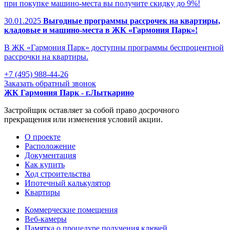
при покупке машино-места вы получите скидку до 9%!
30.01.2025
Выгодные программы рассрочек на квартиры,
кладовые и машино-места в ЖК «Гармония Парк»!
В ЖК «Гармония Парк» доступны программы беспроцентной
рассрочки на квартиры.
+7 (495) 988-44-26
Заказать обратный звонок
ЖК Гармония Парк - г.Лыткарино
Застройщик оставляет за собой право досрочного
прекращения или изменения условий акции.
О проекте
Раcположение
Документация
Как купить
Ход строительства
Ипотечный калькулятор
Квартиры
Коммерческие помещения
Веб-камеры
Памятка о процедуре получения ключей