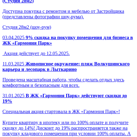
(Студия 28м2)
Доступна покупка с ремонтом и мебелью от Застройщика
(представлены фотографии шоу-рума).
Студия 28м2 (шоу-рум)
03.04.2025
9% скидка на покупку помещения для бизнеса в
ЖК «Гармония Парк»
Акция действует до 12.05.2025.
11.03.2025
Живописное окружение: пляж Волкушинского
карьера и лесопарк в Лыткарино
Проведена масштабная работа, чтобы сделать отдых здесь
комфортным и безопасным для всех.
31.01.2025
В ЖК «Гармония Парк» действуют скидки до
19%
Специальная акция стартовала в ЖК «Гармония Парк»!
Купите квартиру в ипотеку или по 100% оплате и получите
скидку до 14%! Дисконт до 19% распространяется также на
покупку кладового помещения при условии 100% оплаты. А