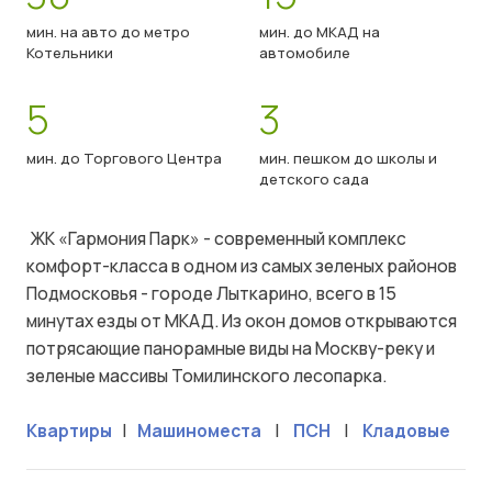
мин. на авто до метро
мин. до МКАД на
Котельники
автомобиле
5
3
мин. до Торгового Центра
мин. пешком до школы и
детского сада
ЖК «Гармония Парк» - современный комплекс
комфорт-класса в одном из самых зеленых районов
Подмосковья - городе Лыткарино, всего в 15
минутах езды от МКАД. Из окон домов открываются
потрясающие панорамные виды на Москву-реку и
зеленые массивы Томилинского лесопарка.
Квартиры
|
Машиноместа
|
ПСН
|
Кладовые