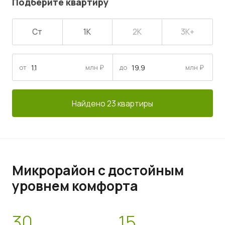
Подберите квартиру
Ст
1К
2К
3К+
от
млн ₽
до
млн ₽
Найдено 23 квартиры
Микрорайон с достойным
уровнем комфорта
30
15