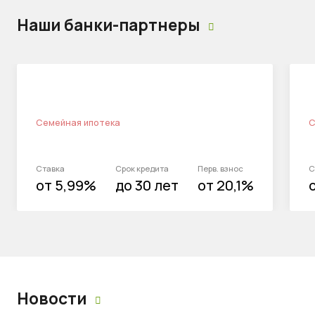
Наши банки-партнеры
Семейная ипотека
С
Ставка
Срок кредита
Перв. взнос
С
от 5,99%
до 30 лет
от 20,1%
Новости