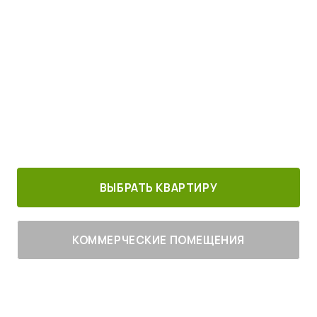
Просыпайтесь под пение птиц
4
от
млн руб.
30 минут от
Благоустроенный
Все корпуса
м. Котельники
г. Лыткарино
сданы
ВЫБРАТЬ КВАРТИРУ
КОММЕРЧЕСКИЕ ПОМЕЩЕНИЯ