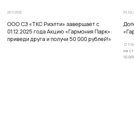
28.11.2025
30.06.
ООО СЗ «ТКС Риэлти» завершает с
Доп
01.12.2025 года Акцию «Гармония Парк»:
«Га
приведи друга и получи 50 000 рублей!»
С 1 п
на с
10 00