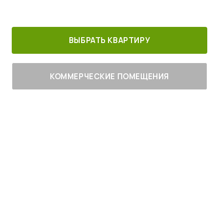
30 минут от
Благоустроенный
Все корпуса
м. Котельники
г. Лыткарино
сданы
ВЫБРАТЬ КВАРТИРУ
КОММЕРЧЕСКИЕ ПОМЕЩЕНИЯ
Живите
с комфортом